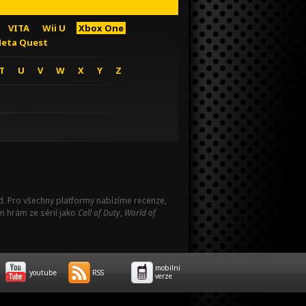
VITA
Wii U
Xbox One
eta Quest
T
U
V
W
X
Y
Z
Pad. Pro všechny platformy nabízíme recenze,
m hrám ze sérií jako
Call of Duty
,
World of
mobilní
youtube
RSS
verze