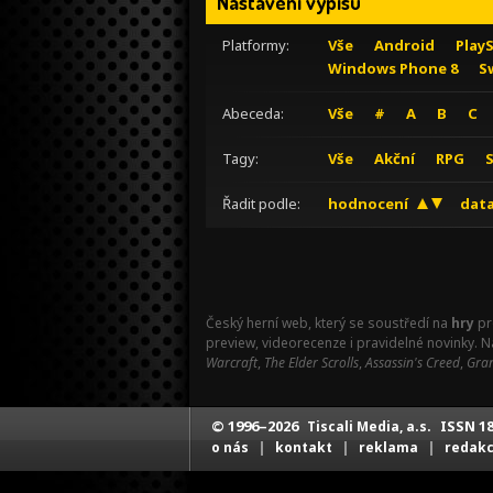
Nastavení výpisu
Platformy:
Vše
Android
Play
Windows Phone 8
S
Abeceda:
Vše
#
A
B
C
Tagy:
Vše
Akční
RPG
Řadit podle:
hodnocení
data
Český herní web, který se soustředí na
hry
pr
preview, videorecenze i pravidelné novinky. 
Warcraft
,
The Elder Scrolls
,
Assassin's Creed
,
Gran
© 1996–2026
ISSN 18
Tiscali Media, a.s.
|
|
|
o nás
kontakt
reklama
redak