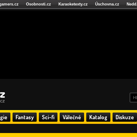
igamers.cz
Osobnosti.cz
Karaoketexty.cz
Úschovna.cz
Nedd
níze.cz
StartupInsider.cz
gie
Fantasy
Sci-fi
Válečné
Katalog
Diskuze