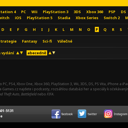
Station 4
PC
Wii
PlayStation 3
3DS
Xbox 360
PSP
DS
witch
iOS
PlayStation 5
Stadia
Xbox Series
Switch 2
M
D
E
F
G
H
I
J
K
L
M
N
O
P
Q
R
S
Strategie
Fantasy
Sci-fi
Válečné
 vydání
abecedně
o PC, PS4, Xbox One, Xbox 360, PlayStation 3, Wii, 3DS, DS, PS Vita, iPhone a i
Na Games.cz najdete i podcasty, rozsáhlou databázi her a speciály k očekávaný
d Theft Auto
,
Battlefield
nebo
FIFA
.
01-5131
facebook
twitter
Instagram
ce