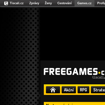
Tiscali.cz
Zprávy
Ženy
Cestování
Games.cz
Prof
Moulík.cz
Fights.cz
Sport
Dokina.cz
CZhity.cz
Našepe
Akční
RPG
Strate