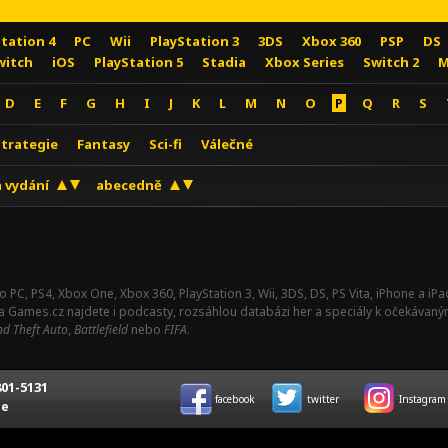
Station 4
PC
Wii
PlayStation 3
3DS
Xbox 360
PSP
DS
witch
iOS
PlayStation 5
Stadia
Xbox Series
Switch 2
M
D
E
F
G
H
I
J
K
L
M
N
O
P
Q
R
S
Strategie
Fantasy
Sci-fi
Válečné
 vydání
abecedně
o PC, PS4, Xbox One, Xbox 360, PlayStation 3, Wii, 3DS, DS, PS Vita, iPhone a i
Na Games.cz najdete i podcasty, rozsáhlou databázi her a speciály k očekávaný
d Theft Auto
,
Battlefield
nebo
FIFA
.
01-5131
facebook
twitter
Instagram
ce