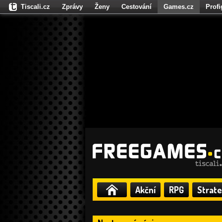
Tiscali.cz
Zprávy
Ženy
Cestování
Games.cz
Prof
Moulík.cz
Fights.cz
Sport
Dokina.cz
CZhity.cz
Našepe
Akční
RPG
Strate