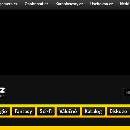
igamers.cz
Osobnosti.cz
Karaoketexty.cz
Úschovna.cz
Nedd
níze.cz
StartupInsider.cz
gie
Fantasy
Sci-fi
Válečné
Katalog
Diskuze