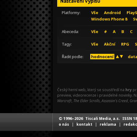
Nastavení výpisu
Platformy:
Vše
Android
Play
Windows Phone 8
S
Abeceda:
Vše
#
A
B
C
Tagy:
Vše
Akční
RPG
Řadit podle:
hodnocení
data
Český herní web, který se soustředí na
hry
pr
preview, videorecenze i pravidelné novinky. 
Warcraft
,
The Elder Scrolls
,
Assassin's Creed
,
Gran
© 1996–2026
ISSN 18
Tiscali Media, a.s.
|
|
|
o nás
kontakt
reklama
redak