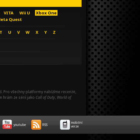
VITA
Wii U
Xbox One
eta Quest
T
U
V
W
X
Y
Z
Pad. Pro všechny platformy nabízíme recenze,
m hrám ze sérií jako
Call of Duty
,
World of
mobilní
youtube
RSS
verze