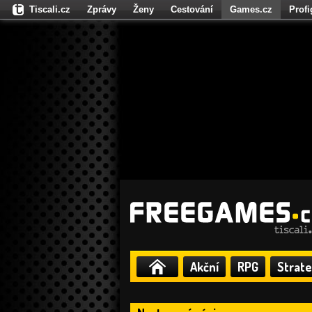
Tiscali.cz
Zprávy
Ženy
Cestování
Games.cz
Prof
Moulík.cz
Fights.cz
Sport
Dokina.cz
CZhity.cz
Našepe
Akční
RPG
Strate