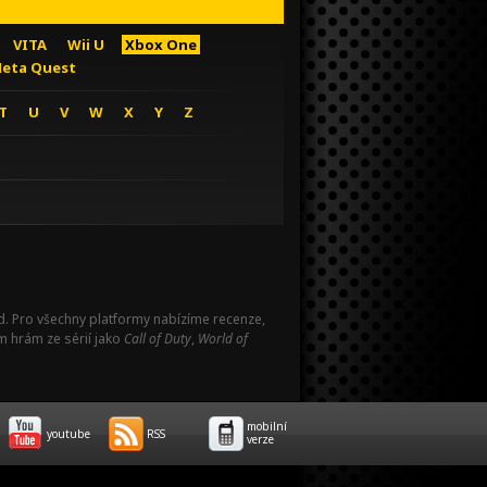
VITA
Wii U
Xbox One
eta Quest
T
U
V
W
X
Y
Z
Pad. Pro všechny platformy nabízíme recenze,
m hrám ze sérií jako
Call of Duty
,
World of
mobilní
youtube
RSS
verze