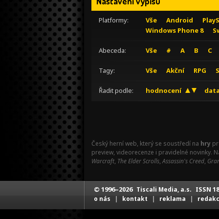
Nastavení výpisu
Platformy:
Vše
Android
Play
Windows Phone 8
S
Abeceda:
Vše
#
A
B
C
Tagy:
Vše
Akční
RPG
Řadit podle:
hodnocení
data
Český herní web, který se soustředí na
hry
pr
preview, videorecenze i pravidelné novinky. 
Warcraft
,
The Elder Scrolls
,
Assassin's Creed
,
Gran
© 1996–2026
ISSN 18
Tiscali Media, a.s.
|
|
|
o nás
kontakt
reklama
redak