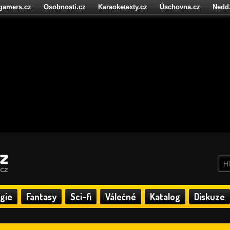
igamers.cz
Osobnosti.cz
Karaoketexty.cz
Úschovna.cz
Nedd
níze.cz
StartupInsider.cz
gie
Fantasy
Sci-fi
Válečné
Katalog
Diskuze