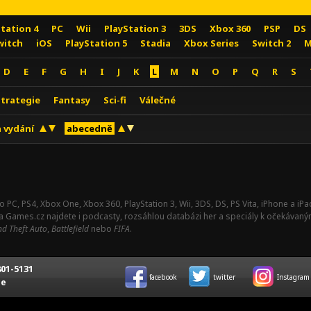
Station 4
PC
Wii
PlayStation 3
3DS
Xbox 360
PSP
DS
witch
iOS
PlayStation 5
Stadia
Xbox Series
Switch 2
M
D
E
F
G
H
I
J
K
L
M
N
O
P
Q
R
S
Strategie
Fantasy
Sci-fi
Válečné
 vydání
abecedně
o PC, PS4, Xbox One, Xbox 360, PlayStation 3, Wii, 3DS, DS, PS Vita, iPhone a i
Na Games.cz najdete i podcasty, rozsáhlou databázi her a speciály k očekávaný
d Theft Auto
,
Battlefield
nebo
FIFA
.
01-5131
facebook
twitter
Instagram
ce