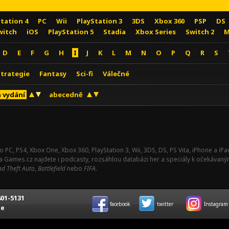
Station 4
PC
Wii
PlayStation 3
3DS
Xbox 360
PSP
DS
witch
iOS
PlayStation 5
Stadia
Xbox Series
Switch 2
M
D
E
F
G
H
I
J
K
L
M
N
O
P
Q
R
S
Strategie
Fantasy
Sci-fi
Válečné
 vydání
abecedně
o PC, PS4, Xbox One, Xbox 360, PlayStation 3, Wii, 3DS, DS, PS Vita, iPhone a i
Na Games.cz najdete i podcasty, rozsáhlou databázi her a speciály k očekávaný
d Theft Auto
,
Battlefield
nebo
FIFA
.
01-5131
facebook
twitter
Instagram
ce