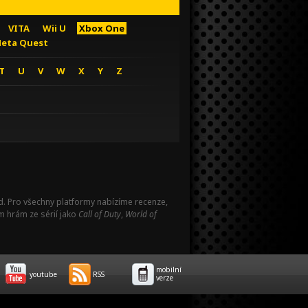
VITA
Wii U
Xbox One
eta Quest
T
U
V
W
X
Y
Z
Pad. Pro všechny platformy nabízíme recenze,
m hrám ze sérií jako
Call of Duty
,
World of
mobilní
youtube
RSS
verze