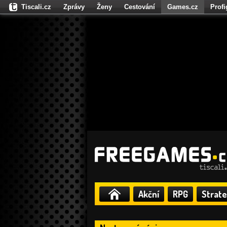
Tiscali.cz
Zprávy
Ženy
Cestování
Games.cz
Prof
Moulík.cz
Fights.cz
Sport
Dokina.cz
CZhity.cz
Našepe
Akční
RPG
Strate