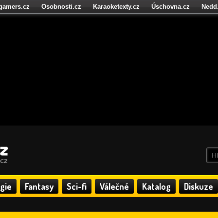
igamers.cz
Osobnosti.cz
Karaoketexty.cz
Úschovna.cz
Nedd
níze.cz
StartupInsider.cz
gie
Fantasy
Sci-fi
Válečné
Katalog
Diskuze