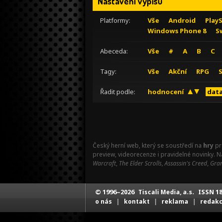
Nastavení výpisu
Platformy:
Vše
Android
Play
Windows Phone 8
S
Abeceda:
Vše
#
A
B
C
Tagy:
Vše
Akční
RPG
Řadit podle:
hodnocení
data
Český herní web, který se soustředí na
hry
pr
preview, videorecenze i pravidelné novinky. 
Warcraft
,
The Elder Scrolls
,
Assassin's Creed
,
Gran
© 1996–2026
ISSN 18
Tiscali Media, a.s.
|
|
|
o nás
kontakt
reklama
redak