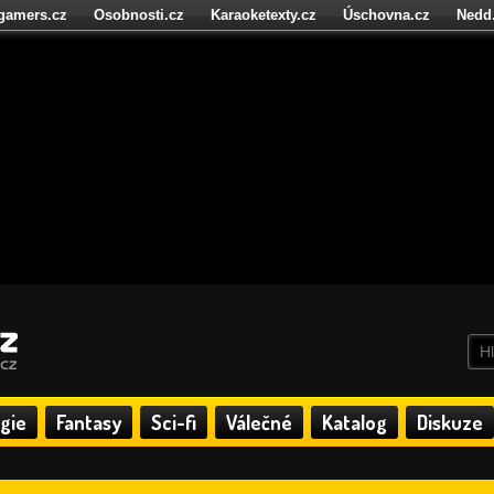
igamers.cz
Osobnosti.cz
Karaoketexty.cz
Úschovna.cz
Nedd
níze.cz
StartupInsider.cz
gie
Fantasy
Sci-fi
Válečné
Katalog
Diskuze