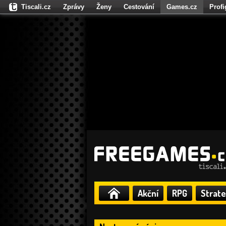
Tiscali.cz
Zprávy
Ženy
Cestování
Games.cz
Prof
Moulík.cz
Fights.cz
Sport
Dokina.cz
CZhity.cz
Našepe
Akční
RPG
Strate