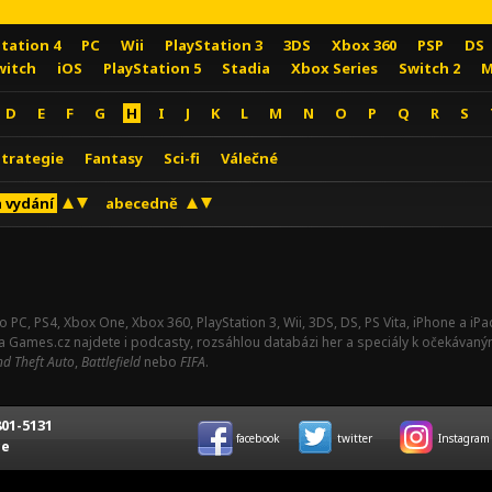
Station 4
PC
Wii
PlayStation 3
3DS
Xbox 360
PSP
DS
witch
iOS
PlayStation 5
Stadia
Xbox Series
Switch 2
M
D
E
F
G
H
I
J
K
L
M
N
O
P
Q
R
S
Strategie
Fantasy
Sci-fi
Válečné
 vydání
abecedně
o PC, PS4, Xbox One, Xbox 360, PlayStation 3, Wii, 3DS, DS, PS Vita, iPhone a i
Na Games.cz najdete i podcasty, rozsáhlou databázi her a speciály k očekávaný
d Theft Auto
,
Battlefield
nebo
FIFA
.
01-5131
facebook
twitter
Instagram
ce