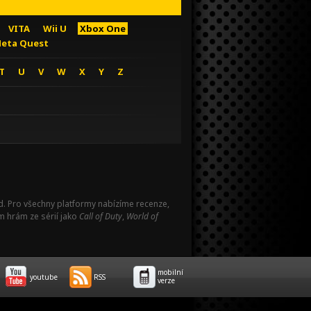
VITA
Wii U
Xbox One
eta Quest
T
U
V
W
X
Y
Z
Pad. Pro všechny platformy nabízíme recenze,
m hrám ze sérií jako
Call of Duty
,
World of
mobilní
youtube
RSS
verze