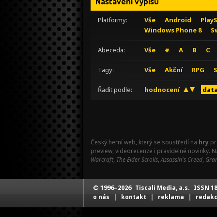
Nastavení výpisu
Platformy:
Vše
Android
Play
Windows Phone 8
S
Abeceda:
Vše
#
A
B
C
Tagy:
Vše
Akční
RPG
Řadit podle:
hodnocení
data
Český herní web, který se soustředí na
hry
pr
preview, videorecenze i pravidelné novinky. 
Warcraft
,
The Elder Scrolls
,
Assassin's Creed
,
Gran
© 1996–2026
ISSN 18
Tiscali Media, a.s.
|
|
|
o nás
kontakt
reklama
redak