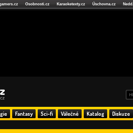
igamers.cz
Osobnosti.cz
Karaoketexty.cz
Úschovna.cz
Nedd
níze.cz
StartupInsider.cz
gie
Fantasy
Sci-fi
Válečné
Katalog
Diskuze