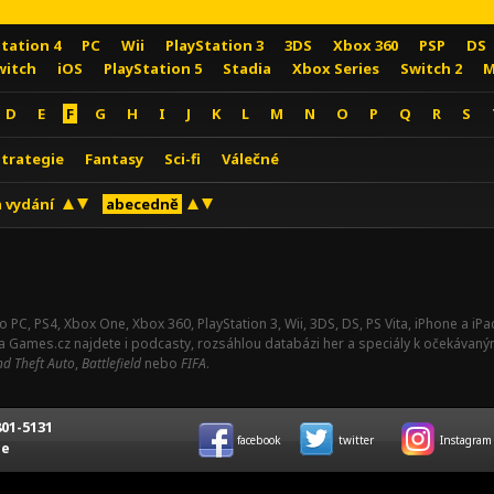
Station 4
PC
Wii
PlayStation 3
3DS
Xbox 360
PSP
DS
witch
iOS
PlayStation 5
Stadia
Xbox Series
Switch 2
M
D
E
F
G
H
I
J
K
L
M
N
O
P
Q
R
S
Strategie
Fantasy
Sci-fi
Válečné
 vydání
abecedně
o PC, PS4, Xbox One, Xbox 360, PlayStation 3, Wii, 3DS, DS, PS Vita, iPhone a i
Na Games.cz najdete i podcasty, rozsáhlou databázi her a speciály k očekávaný
d Theft Auto
,
Battlefield
nebo
FIFA
.
01-5131
facebook
twitter
Instagram
ce