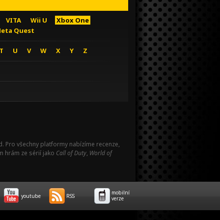
VITA
Wii U
Xbox One
eta Quest
T
U
V
W
X
Y
Z
Pad. Pro všechny platformy nabízíme recenze,
m hrám ze sérií jako
Call of Duty
,
World of
mobilní
youtube
RSS
verze