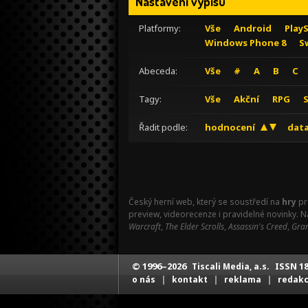
Nastavení výpisu
Platformy:
Vše
Android
Play
Windows Phone 8
S
Abeceda:
Vše
#
A
B
C
Tagy:
Vše
Akční
RPG
Řadit podle:
hodnocení
data
Český herní web, který se soustředí na
hry
pr
preview, videorecenze i pravidelné novinky. 
Warcraft
,
The Elder Scrolls
,
Assassin's Creed
,
Gran
© 1996–2026
ISSN 18
Tiscali Media, a.s.
|
|
|
o nás
kontakt
reklama
redak