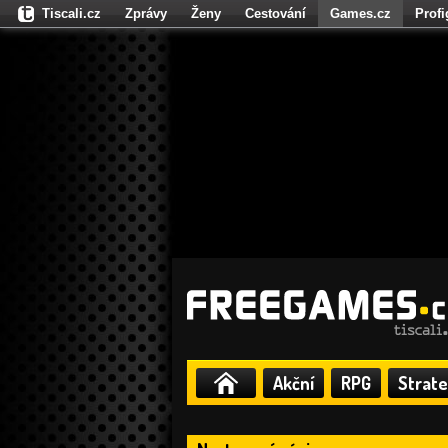
Tiscali.cz
Zprávy
Ženy
Cestování
Games.cz
Prof
Moulík.cz
Fights.cz
Sport
Dokina.cz
CZhity.cz
Našepe
Akční
RPG
Strate