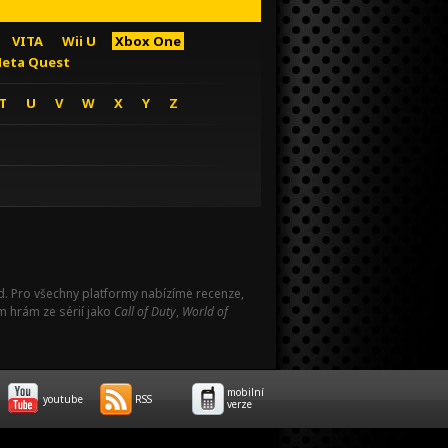
VITA
Wii U
Xbox One
eta Quest
T
U
V
W
X
Y
Z
Pad. Pro všechny platformy nabízíme recenze,
m hrám ze sérií jako
Call of Duty
,
World of
mobilní
youtube
RSS
verze