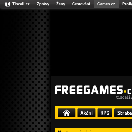
Tiscali.cz
Zprávy
Ženy
Cestování
Games.cz
Prof
Moulík.cz
Fights.cz
Sport
Dokina.cz
CZhity.cz
Našepe
Akční
RPG
Strate