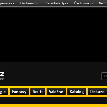
igamers.cz
Osobnosti.cz
Karaoketexty.cz
Úschovna.cz
Nedd
níze.cz
StartupInsider.cz
gie
Fantasy
Sci-fi
Válečné
Katalog
Diskuze