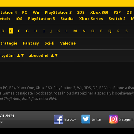
Station 4
PC
Wii
PlayStation 3
3DS
Xbox 360
PSP
DS
witch
iOS
PlayStation 5
Stadia
Xbox Series
Switch 2
M
D
E
F
G
H
I
J
K
L
M
N
O
P
Q
R
S
Strategie
Fantasy
Sci-fi
Válečné
 vydání
abecedně
o PC, PS4, Xbox One, Xbox 360, PlayStation 3, Wii, 3DS, DS, PS Vita, iPhone a i
Na Games.cz najdete i podcasty, rozsáhlou databázi her a speciály k očekávaný
d Theft Auto
,
Battlefield
nebo
FIFA
.
01-5131
facebook
twitter
Instagram
ce