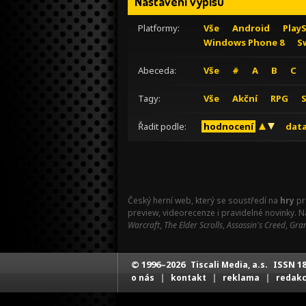
Nastavení výpisu
Platformy:
Vše
Android
Play
Windows Phone 8
S
Abeceda:
Vše
#
A
B
C
Tagy:
Vše
Akční
RPG
Řadit podle:
hodnocení
data
Český herní web, který se soustředí na
hry
pr
preview, videorecenze i pravidelné novinky. 
Warcraft
,
The Elder Scrolls
,
Assassin's Creed
,
Gran
© 1996–2026
ISSN 18
Tiscali Media, a.s.
|
|
|
o nás
kontakt
reklama
redak