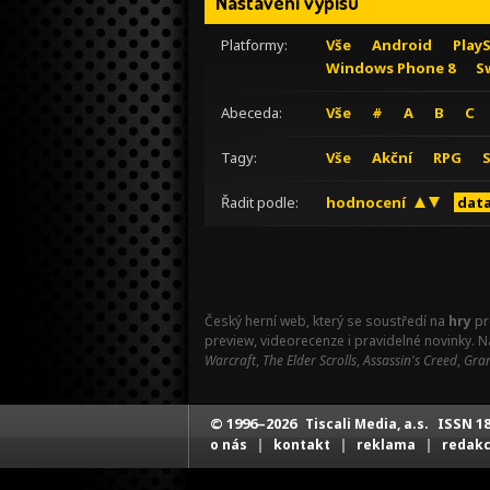
Nastavení výpisu
Platformy:
Vše
Android
Play
Windows Phone 8
S
Abeceda:
Vše
#
A
B
C
Tagy:
Vše
Akční
RPG
Řadit podle:
hodnocení
data
Český herní web, který se soustředí na
hry
pr
preview, videorecenze i pravidelné novinky. 
Warcraft
,
The Elder Scrolls
,
Assassin's Creed
,
Gran
© 1996–2026
ISSN 18
Tiscali Media, a.s.
|
|
|
o nás
kontakt
reklama
redak