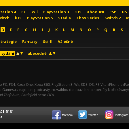
Station 4
PC
Wii
PlayStation 3
3DS
Xbox 360
PSP
DS
witch
iOS
PlayStation 5
Stadia
Xbox Series
Switch 2
M
D
E
F
G
H
I
J
K
L
M
N
O
P
Q
R
S
Strategie
Fantasy
Sci-fi
Válečné
 vydání
abecedně
o PC, PS4, Xbox One, Xbox 360, PlayStation 3, Wii, 3DS, DS, PS Vita, iPhone a i
Na Games.cz najdete i podcasty, rozsáhlou databázi her a speciály k očekávaný
d Theft Auto
,
Battlefield
nebo
FIFA
.
01-5131
facebook
twitter
Instagram
ce