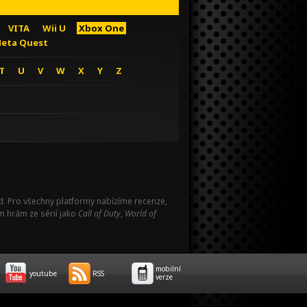
VITA
Wii U
Xbox One
eta Quest
T
U
V
W
X
Y
Z
Pad. Pro všechny platformy nabízíme recenze,
m hrám ze sérií jako
Call of Duty
,
World of
mobilní
youtube
RSS
verze