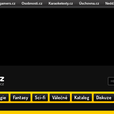
igamers.cz
Osobnosti.cz
Karaoketexty.cz
Úschovna.cz
Nedd
níze.cz
StartupInsider.cz
gie
Fantasy
Sci-fi
Válečné
Katalog
Diskuze