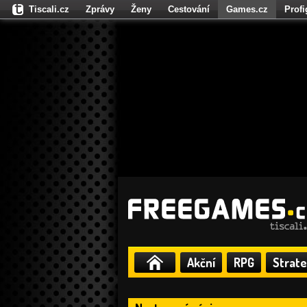
Tiscali.cz
Zprávy
Ženy
Cestování
Games.cz
Prof
Moulík.cz
Fights.cz
Sport
Dokina.cz
CZhity.cz
Našepe
Akční
RPG
Strate