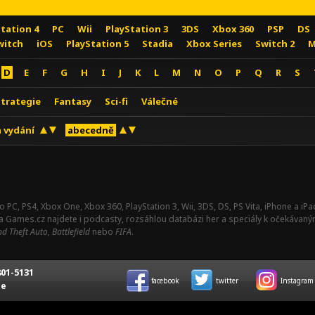
Station 4
PC
Wii
PlayStation 3
3DS
Xbox 360
PSP
DS
witch
iOS
PlayStation 5
Stadia
Xbox Series
Switch 2
M
D
E
F
G
H
I
J
K
L
M
N
O
P
Q
R
S
Strategie
Fantasy
Sci-fi
Válečné
 vydání
abecedně
o PC, PS4, Xbox One, Xbox 360, PlayStation 3, Wii, 3DS, DS, PS Vita, iPhone a i
Na Games.cz najdete i podcasty, rozsáhlou databázi her a speciály k očekávaný
d Theft Auto
,
Battlefield
nebo
FIFA
.
01-5131
facebook
twitter
Instagram
ce