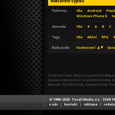
Nastavení výpisu
Platformy:
Vše
Android
Play
Windows Phone 8
S
Abeceda:
Vše
#
A
B
C
Tagy:
Vše
Akční
RPG
Řadit podle:
hodnocení
data
Český herní web, který se soustředí na
hry
pr
preview, videorecenze i pravidelné novinky. 
Warcraft
,
The Elder Scrolls
,
Assassin's Creed
,
Gran
© 1996–2026
ISSN 18
Tiscali Media, a.s.
|
|
|
o nás
kontakt
reklama
redak