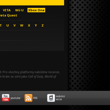
VITA
Wii U
Xbox One
eta Quest
T
U
V
W
X
Y
Z
Pad. Pro všechny platformy nabízíme recenze,
m hrám ze sérií jako
Call of Duty
,
World of
mobilní
youtube
RSS
verze