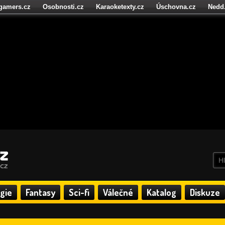
igamers.cz
Osobnosti.cz
Karaoketexty.cz
Úschovna.cz
Nedd
níze.cz
StartupInsider.cz
gie
Fantasy
Sci-fi
Válečné
Katalog
Diskuze