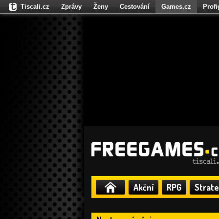
Tiscali.cz
Zprávy
Ženy
Cestování
Games.cz
Prof
Moulík.cz
Fights.cz
Sport
Dokina.cz
CZhity.cz
Našepe
Akční
RPG
Strate