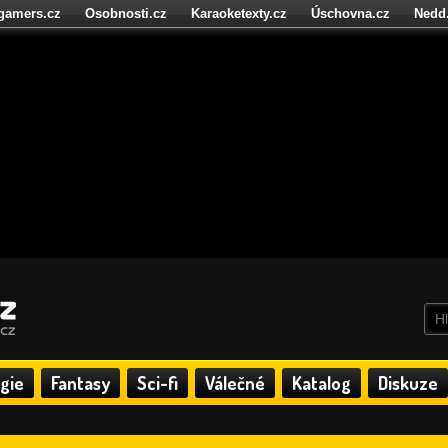
igamers.cz
Osobnosti.cz
Karaoketexty.cz
Úschovna.cz
Nedd
níze.cz
StartupInsider.cz
gie
Fantasy
Sci-fi
Válečné
Katalog
Diskuze