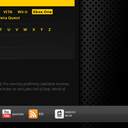
VITA
Wii U
Xbox One
eta Quest
T
U
V
W
X
Y
Z
Pad. Pro všechny platformy nabízíme recenze,
m hrám ze sérií jako
Call of Duty
,
World of
mobilní
youtube
RSS
verze