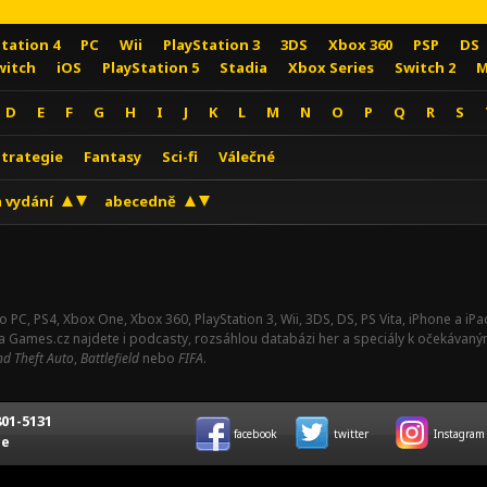
Station 4
PC
Wii
PlayStation 3
3DS
Xbox 360
PSP
DS
witch
iOS
PlayStation 5
Stadia
Xbox Series
Switch 2
M
D
E
F
G
H
I
J
K
L
M
N
O
P
Q
R
S
Strategie
Fantasy
Sci-fi
Válečné
 vydání
abecedně
o PC, PS4, Xbox One, Xbox 360, PlayStation 3, Wii, 3DS, DS, PS Vita, iPhone a i
Na Games.cz najdete i podcasty, rozsáhlou databázi her a speciály k očekávaný
d Theft Auto
,
Battlefield
nebo
FIFA
.
01-5131
facebook
twitter
Instagram
ce