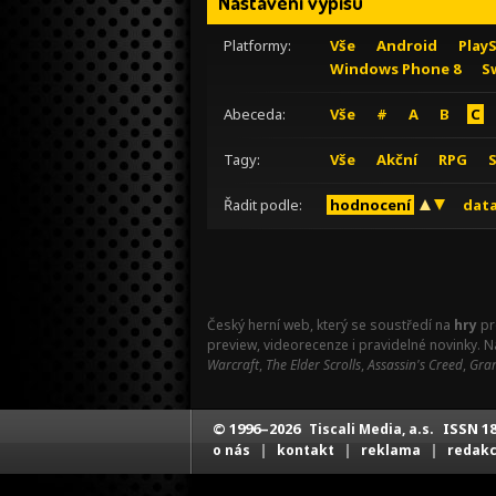
Nastavení výpisu
Platformy:
Vše
Android
Play
Windows Phone 8
S
Abeceda:
Vše
#
A
B
C
Tagy:
Vše
Akční
RPG
Řadit podle:
hodnocení
data
Český herní web, který se soustředí na
hry
pr
preview, videorecenze i pravidelné novinky. 
Warcraft
,
The Elder Scrolls
,
Assassin's Creed
,
Gran
© 1996–2026
ISSN 18
Tiscali Media, a.s.
|
|
|
o nás
kontakt
reklama
redak