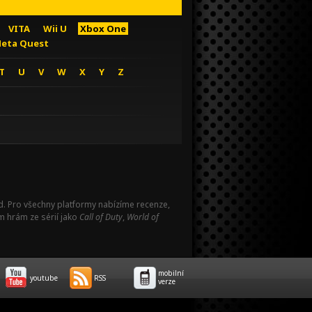
VITA
Wii U
Xbox One
eta Quest
T
U
V
W
X
Y
Z
Pad. Pro všechny platformy nabízíme recenze,
m hrám ze sérií jako
Call of Duty
,
World of
mobilní
youtube
RSS
verze