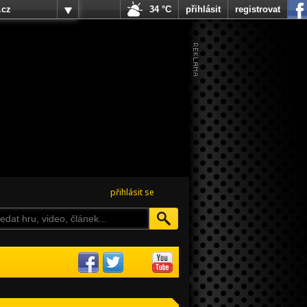
.cz
34 °C
přihlásit
registrovat
přihlásit se