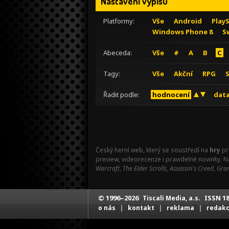
Nastavení výpisu
Platformy:
Vše
Android
Play
Windows Phone 8
S
Abeceda:
Vše
#
A
B
C
Tagy:
Vše
Akční
RPG
Řadit podle:
hodnocení
data
Český herní web, který se soustředí na
hry
pr
preview, videorecenze i pravidelné novinky. 
Warcraft
,
The Elder Scrolls
,
Assassin's Creed
,
Gran
© 1996–2026
ISSN 18
Tiscali Media, a.s.
|
|
|
o nás
kontakt
reklama
redak