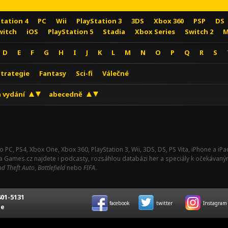
Station 4
PC
Wii
PlayStation 3
3DS
Xbox 360
PSP
DS
witch
iOS
PlayStation 5
Stadia
Xbox Series
Switch 2
M
D
E
F
G
H
I
J
K
L
M
N
O
P
Q
R
S
Strategie
Fantasy
Sci-fi
Válečné
 vydání
abecedně
o PC, PS4, Xbox One, Xbox 360, PlayStation 3, Wii, 3DS, DS, PS Vita, iPhone a i
Na Games.cz najdete i podcasty, rozsáhlou databázi her a speciály k očekávaný
d Theft Auto
,
Battlefield
nebo
FIFA
.
01-5131
facebook
twitter
Instagram
ce