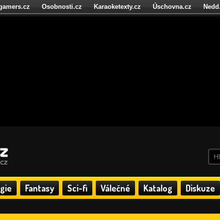
igamers.cz
Osobnosti.cz
Karaoketexty.cz
Úschovna.cz
Nedd
níze.cz
StartupInsider.cz
gie
Fantasy
Sci-fi
Válečné
Katalog
Diskuze