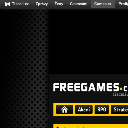
Tiscali.cz
Zprávy
Ženy
Cestování
Games.cz
Prof
Moulík.cz
Fights.cz
Sport
Dokina.cz
CZhity.cz
Našepe
Akční
RPG
Strate