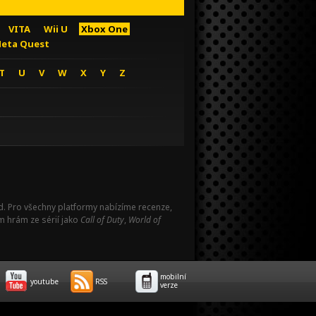
VITA
Wii U
Xbox One
eta Quest
T
U
V
W
X
Y
Z
Pad. Pro všechny platformy nabízíme recenze,
m hrám ze sérií jako
Call of Duty
,
World of
mobilní
youtube
RSS
verze