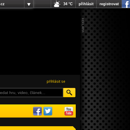
.cz
34 °C
přihlásit
registrovat
přihlásit se