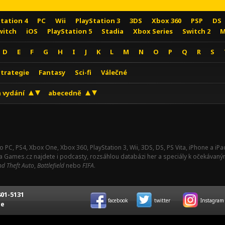
Station 4
PC
Wii
PlayStation 3
3DS
Xbox 360
PSP
DS
witch
iOS
PlayStation 5
Stadia
Xbox Series
Switch 2
M
D
E
F
G
H
I
J
K
L
M
N
O
P
Q
R
S
Strategie
Fantasy
Sci-fi
Válečné
 vydání
abecedně
o PC, PS4, Xbox One, Xbox 360, PlayStation 3, Wii, 3DS, DS, PS Vita, iPhone a i
Na Games.cz najdete i podcasty, rozsáhlou databázi her a speciály k očekávaný
d Theft Auto
,
Battlefield
nebo
FIFA
.
01-5131
facebook
twitter
Instagram
ce