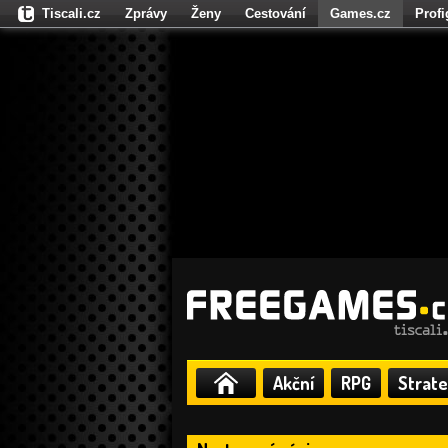
Tiscali.cz
Zprávy
Ženy
Cestování
Games.cz
Prof
Moulík.cz
Fights.cz
Sport
Dokina.cz
CZhity.cz
Našepe
Akční
RPG
Strate