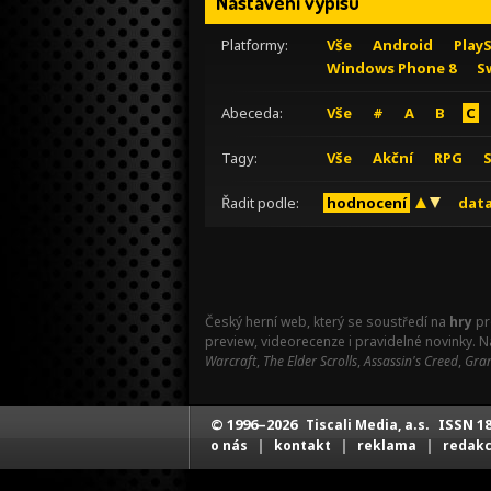
Nastavení výpisu
Platformy:
Vše
Android
Play
Windows Phone 8
S
Abeceda:
Vše
#
A
B
C
Tagy:
Vše
Akční
RPG
Řadit podle:
hodnocení
data
Český herní web, který se soustředí na
hry
pr
preview, videorecenze i pravidelné novinky. 
Warcraft
,
The Elder Scrolls
,
Assassin's Creed
,
Gran
© 1996–2026
ISSN 18
Tiscali Media, a.s.
|
|
|
o nás
kontakt
reklama
redak