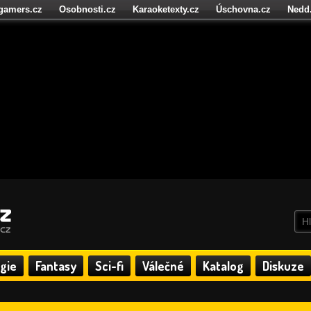
igamers.cz
Osobnosti.cz
Karaoketexty.cz
Úschovna.cz
Nedd
níze.cz
StartupInsider.cz
gie
Fantasy
Sci-fi
Válečné
Katalog
Diskuze