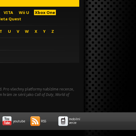
VITA
Wii U
Xbox One
eta Quest
T
U
V
W
X
Y
Z
Pad. Pro všechny platformy nabízíme recenze,
m hrám ze sérií jako
Call of Duty
,
World of
mobilní
youtube
RSS
verze