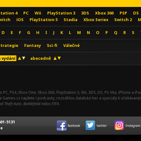
Station 4
PC
Wii
PlayStation 3
3DS
Xbox 360
PSP
DS
witch
iOS
PlayStation 5
Stadia
Xbox Series
Switch 2
M
D
E
F
G
H
I
J
K
L
M
N
O
P
Q
R
S
Strategie
Fantasy
Sci-fi
Válečné
 vydání
abecedně
o PC, PS4, Xbox One, Xbox 360, PlayStation 3, Wii, 3DS, DS, PS Vita, iPhone a i
Na Games.cz najdete i podcasty, rozsáhlou databázi her a speciály k očekávaný
d Theft Auto
,
Battlefield
nebo
FIFA
.
01-5131
facebook
twitter
Instagram
ce