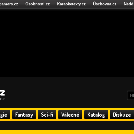
igamers.cz
Osobnosti.cz
Karaoketexty.cz
Úschovna.cz
Nedd
níze.cz
StartupInsider.cz
gie
Fantasy
Sci-fi
Válečné
Katalog
Diskuze