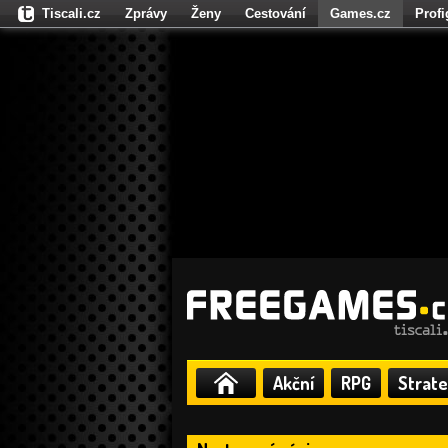
Tiscali.cz
Zprávy
Ženy
Cestování
Games.cz
Prof
Moulík.cz
Fights.cz
Sport
Dokina.cz
CZhity.cz
Našepe
Akční
RPG
Strate