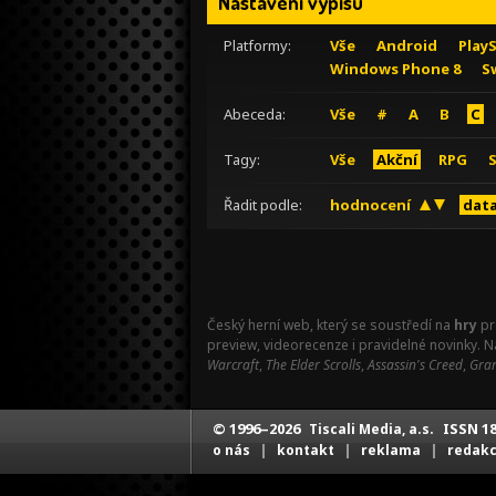
Nastavení výpisu
Platformy:
Vše
Android
Play
Windows Phone 8
S
Abeceda:
Vše
#
A
B
C
Tagy:
Vše
Akční
RPG
Řadit podle:
hodnocení
data
Český herní web, který se soustředí na
hry
pr
preview, videorecenze i pravidelné novinky. 
Warcraft
,
The Elder Scrolls
,
Assassin's Creed
,
Gran
© 1996–2026
ISSN 18
Tiscali Media, a.s.
|
|
|
o nás
kontakt
reklama
redak