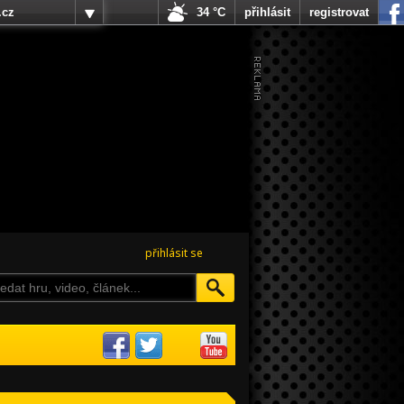
.cz
34 °C
přihlásit
registrovat
přihlásit se