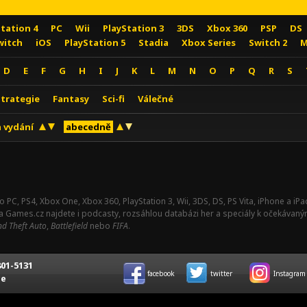
Station 4
PC
Wii
PlayStation 3
3DS
Xbox 360
PSP
DS
witch
iOS
PlayStation 5
Stadia
Xbox Series
Switch 2
M
D
E
F
G
H
I
J
K
L
M
N
O
P
Q
R
S
Strategie
Fantasy
Sci-fi
Válečné
 vydání
abecedně
o PC, PS4, Xbox One, Xbox 360, PlayStation 3, Wii, 3DS, DS, PS Vita, iPhone a i
Na Games.cz najdete i podcasty, rozsáhlou databázi her a speciály k očekávaný
d Theft Auto
,
Battlefield
nebo
FIFA
.
01-5131
facebook
twitter
Instagram
ce