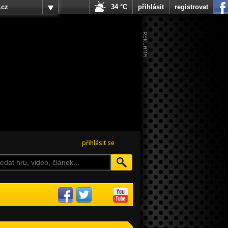
.cz
34 °C
přihlásit
registrovat
přihlásit se