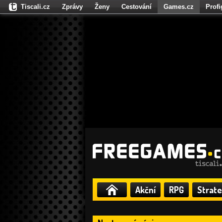
Tiscali.cz
Zprávy
Ženy
Cestování
Games.cz
Prof
Moulík.cz
Fights.cz
Sport
Dokina.cz
CZhity.cz
Našepe
Akční
RPG
Strate