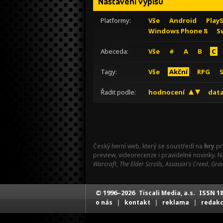
Nastavení výpisu
Platformy:
Vše
Android
Play
Windows Phone 8
S
Abeceda:
Vše
#
A
B
C
Tagy:
Vše
Akční
RPG
Řadit podle:
hodnocení
data
Český herní web, který se soustředí na
hry
pr
preview, videorecenze i pravidelné novinky. 
Warcraft
,
The Elder Scrolls
,
Assassin's Creed
,
Gran
© 1996–2026
ISSN 18
Tiscali Media, a.s.
|
|
|
o nás
kontakt
reklama
redak