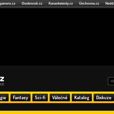
igamers.cz
Osobnosti.cz
Karaoketexty.cz
Úschovna.cz
Nedd
níze.cz
StartupInsider.cz
gie
Fantasy
Sci-fi
Válečné
Katalog
Diskuze