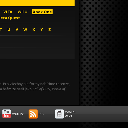
VITA
Wii U
Xbox One
eta Quest
T
U
V
W
X
Y
Z
Pad. Pro všechny platformy nabízíme recenze,
m hrám ze sérií jako
Call of Duty
,
World of
mobilní
youtube
RSS
verze