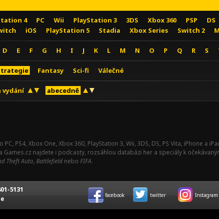
Station 4
PC
Wii
PlayStation 3
3DS
Xbox 360
PSP
DS
witch
iOS
PlayStation 5
Stadia
Xbox Series
Switch 2
M
D
E
F
G
H
I
J
K
L
M
N
O
P
Q
R
S
Strategie
Fantasy
Sci-fi
Válečné
 vydání
abecedně
o PC, PS4, Xbox One, Xbox 360, PlayStation 3, Wii, 3DS, DS, PS Vita, iPhone a i
Na Games.cz najdete i podcasty, rozsáhlou databázi her a speciály k očekávaný
d Theft Auto
,
Battlefield
nebo
FIFA
.
01-5131
facebook
twitter
Instagram
ce