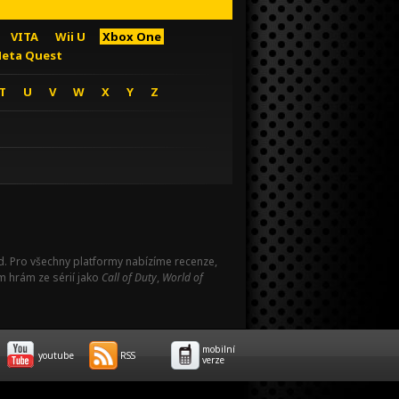
VITA
Wii U
Xbox One
eta Quest
T
U
V
W
X
Y
Z
Pad. Pro všechny platformy nabízíme recenze,
m hrám ze sérií jako
Call of Duty
,
World of
mobilní
youtube
RSS
verze