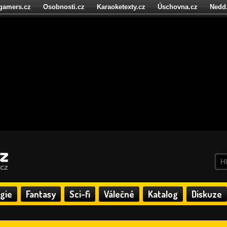
igamers.cz
Osobnosti.cz
Karaoketexty.cz
Úschovna.cz
Nedd
níze.cz
StartupInsider.cz
gie
Fantasy
Sci-fi
Válečné
Katalog
Diskuze