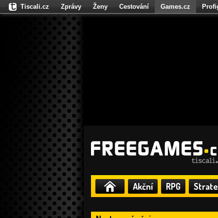
Tiscali.cz
Zprávy
Ženy
Cestování
Games.cz
Prof
Moulík.cz
Fights.cz
Sport
Dokina.cz
CZhity.cz
Našepe
Akční
RPG
Strate