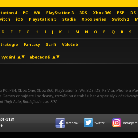
Station 4
PC
Wii
PlayStation 3
3DS
Xbox 360
PSP
DS
witch
iOS
PlayStation 5
Stadia
Xbox Series
Switch 2
M
D
E
F
G
H
I
J
K
L
M
N
O
P
Q
R
S
Strategie
Fantasy
Sci-fi
Válečné
 vydání
abecedně
o PC, PS4, Xbox One, Xbox 360, PlayStation 3, Wii, 3DS, DS, PS Vita, iPhone a i
Na Games.cz najdete i podcasty, rozsáhlou databázi her a speciály k očekávaný
d Theft Auto
,
Battlefield
nebo
FIFA
.
01-5131
facebook
twitter
Instagram
ce