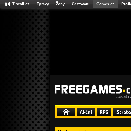
Tiscali.cz
Zprávy
Ženy
Cestování
Games.cz
Prof
Moulík.cz
Fights.cz
Sport
Dokina.cz
CZhity.cz
Našepe
Akční
RPG
Strate