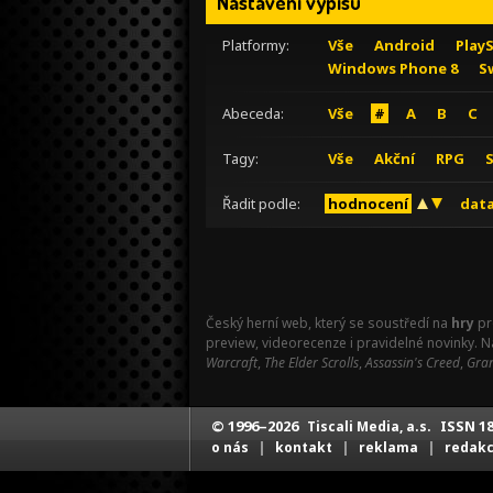
Nastavení výpisu
Platformy:
Vše
Android
Play
Windows Phone 8
S
Abeceda:
Vše
#
A
B
C
Tagy:
Vše
Akční
RPG
Řadit podle:
hodnocení
data
Český herní web, který se soustředí na
hry
pr
preview, videorecenze i pravidelné novinky. 
Warcraft
,
The Elder Scrolls
,
Assassin's Creed
,
Gran
© 1996–2026
ISSN 18
Tiscali Media, a.s.
|
|
|
o nás
kontakt
reklama
redak