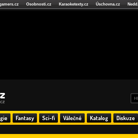
igamers.cz
Osobnosti.cz
Karaoketexty.cz
Úschovna.cz
Nedd
níze.cz
StartupInsider.cz
gie
Fantasy
Sci-fi
Válečné
Katalog
Diskuze