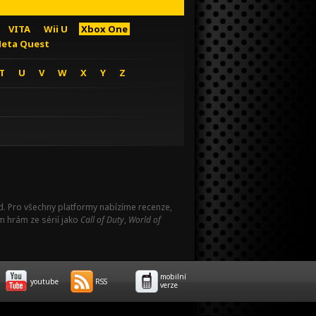
VITA
Wii U
Xbox One
eta Quest
T
U
V
W
X
Y
Z
Pad. Pro všechny platformy nabízíme recenze,
m hrám ze sérií jako
Call of Duty
,
World of
mobilní
youtube
RSS
verze