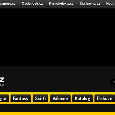
igamers.cz
Osobnosti.cz
Karaoketexty.cz
Úschovna.cz
Nedd
níze.cz
StartupInsider.cz
gie
Fantasy
Sci-fi
Válečné
Katalog
Diskuze