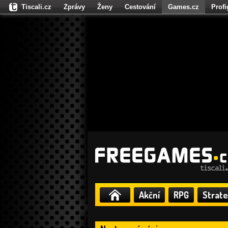
Tiscali.cz
Zprávy
Ženy
Cestování
Games.cz
Prof
Moulík.cz
Fights.cz
Sport
Dokina.cz
CZhity.cz
Našepe
Akční
RPG
Strate