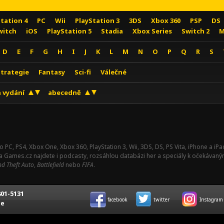
Station 4
PC
Wii
PlayStation 3
3DS
Xbox 360
PSP
DS
witch
iOS
PlayStation 5
Stadia
Xbox Series
Switch 2
M
D
E
F
G
H
I
J
K
L
M
N
O
P
Q
R
S
Strategie
Fantasy
Sci-fi
Válečné
 vydání
abecedně
o PC, PS4, Xbox One, Xbox 360, PlayStation 3, Wii, 3DS, DS, PS Vita, iPhone a i
Na Games.cz najdete i podcasty, rozsáhlou databázi her a speciály k očekávaný
d Theft Auto
,
Battlefield
nebo
FIFA
.
01-5131
facebook
twitter
Instagram
ce