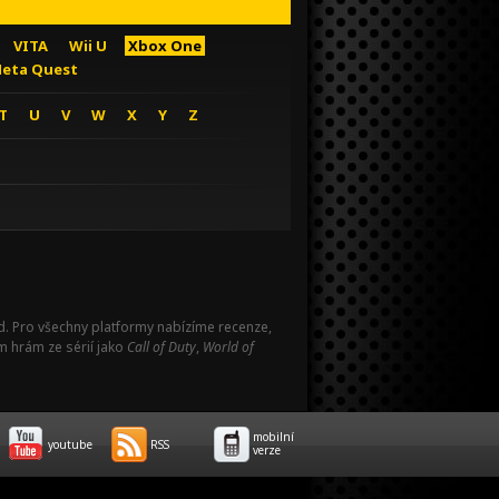
VITA
Wii U
Xbox One
eta Quest
T
U
V
W
X
Y
Z
Pad. Pro všechny platformy nabízíme recenze,
m hrám ze sérií jako
Call of Duty
,
World of
mobilní
youtube
RSS
verze