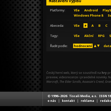
Nastavení výpisu
Platformy:
Vše
Android
Play
Windows Phone 8
S
Abeceda:
Vše
#
A
B
C
Tagy:
Vše
Akční
RPG
Řadit podle:
hodnocení
data
Český herní web, který se soustředí na
hry
pr
preview, videorecenze i pravidelné novinky. 
Warcraft
,
The Elder Scrolls
,
Assassin's Creed
,
Gran
© 1996–2026
ISSN 18
Tiscali Media, a.s.
|
|
|
o nás
kontakt
reklama
redak