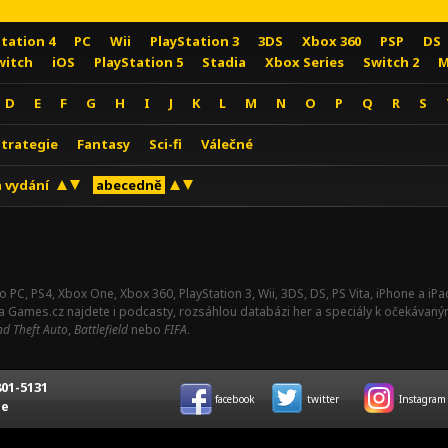
Station 4
PC
Wii
PlayStation 3
3DS
Xbox 360
PSP
DS
witch
iOS
PlayStation 5
Stadia
Xbox Series
Switch 2
M
D
E
F
G
H
I
J
K
L
M
N
O
P
Q
R
S
Strategie
Fantasy
Sci-fi
Válečné
 vydání
abecedně
o PC, PS4, Xbox One, Xbox 360, PlayStation 3, Wii, 3DS, DS, PS Vita, iPhone a i
Na Games.cz najdete i podcasty, rozsáhlou databázi her a speciály k očekávaný
d Theft Auto
,
Battlefield
nebo
FIFA
.
01-5131
facebook
twitter
Instagram
ce