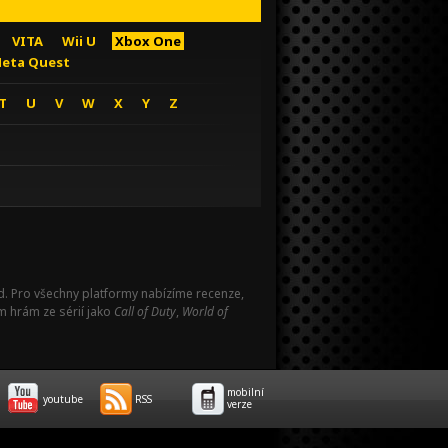
VITA
Wii U
Xbox One
eta Quest
T
U
V
W
X
Y
Z
Pad. Pro všechny platformy nabízíme recenze,
m hrám ze sérií jako
Call of Duty
,
World of
mobilní
youtube
RSS
verze