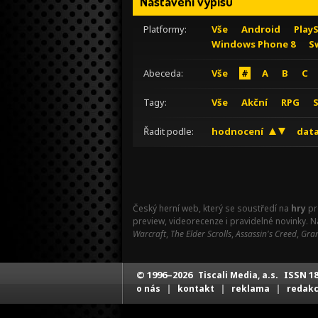
Nastavení výpisu
Platformy:
Vše
Android
Play
Windows Phone 8
S
Abeceda:
Vše
#
A
B
C
Tagy:
Vše
Akční
RPG
Řadit podle:
hodnocení
data
Český herní web, který se soustředí na
hry
pr
preview, videorecenze i pravidelné novinky. 
Warcraft
,
The Elder Scrolls
,
Assassin's Creed
,
Gran
© 1996–2026
ISSN 18
Tiscali Media, a.s.
|
|
|
o nás
kontakt
reklama
redak