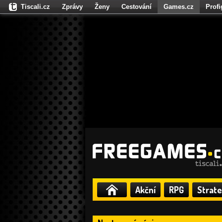
Tiscali.cz
Zprávy
Ženy
Cestování
Games.cz
Prof
Moulík.cz
Fights.cz
Sport
Dokina.cz
CZhity.cz
Našepe
Akční
RPG
Strate