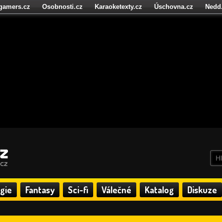
igamers.cz
Osobnosti.cz
Karaoketexty.cz
Úschovna.cz
Nedd
níze.cz
StartupInsider.cz
gie
Fantasy
Sci-fi
Válečné
Katalog
Diskuze