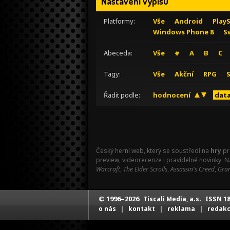
Nastavení výpisu
Platformy:
Vše
Android
Play
Windows Phone 8
S
Abeceda:
Vše
#
A
B
C
Tagy:
Vše
Akční
RPG
Řadit podle:
hodnocení
data
Český herní web, který se soustředí na
hry
pr
preview, videorecenze i pravidelné novinky. 
Warcraft
,
The Elder Scrolls
,
Assassin's Creed
,
Gran
© 1996–2026
ISSN 18
Tiscali Media, a.s.
|
|
|
o nás
kontakt
reklama
redak