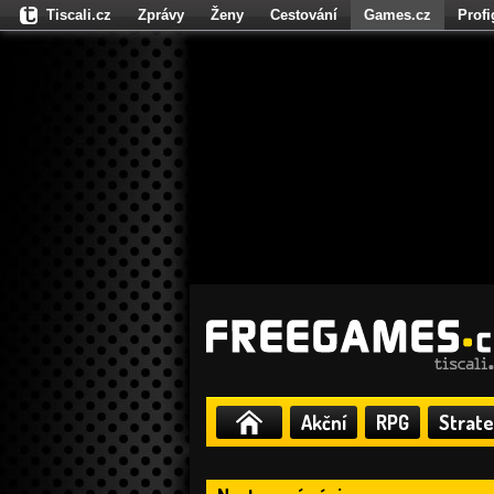
Tiscali.cz
Zprávy
Ženy
Cestování
Games.cz
Prof
Moulík.cz
Fights.cz
Sport
Dokina.cz
CZhity.cz
Našepe
Akční
RPG
Strate