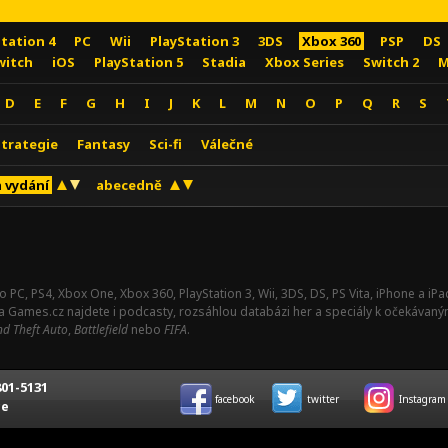
Station 4
PC
Wii
PlayStation 3
3DS
Xbox 360
PSP
DS
witch
iOS
PlayStation 5
Stadia
Xbox Series
Switch 2
M
D
E
F
G
H
I
J
K
L
M
N
O
P
Q
R
S
Strategie
Fantasy
Sci-fi
Válečné
 vydání
abecedně
o PC, PS4, Xbox One, Xbox 360, PlayStation 3, Wii, 3DS, DS, PS Vita, iPhone a i
Na Games.cz najdete i podcasty, rozsáhlou databázi her a speciály k očekávaný
d Theft Auto
,
Battlefield
nebo
FIFA
.
01-5131
facebook
twitter
Instagram
ce