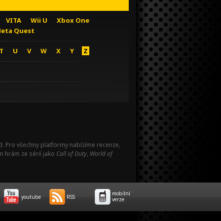
VITA
Wii U
Xbox One
eta Quest
T
U
V
W
X
Y
Z
Pad. Pro všechny platformy nabízíme recenze,
m hrám ze sérií jako
Call of Duty
,
World of
mobilní
youtube
RSS
verze