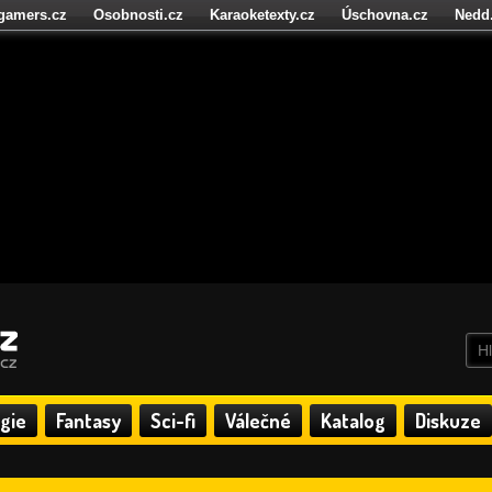
igamers.cz
Osobnosti.cz
Karaoketexty.cz
Úschovna.cz
Nedd
níze.cz
StartupInsider.cz
gie
Fantasy
Sci-fi
Válečné
Katalog
Diskuze