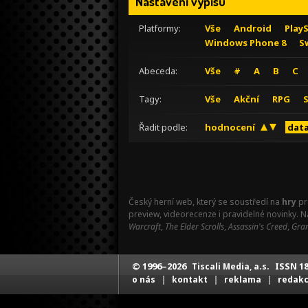
Nastavení výpisu
Platformy:
Vše
Android
Play
Windows Phone 8
S
Abeceda:
Vše
#
A
B
C
Tagy:
Vše
Akční
RPG
Řadit podle:
hodnocení
data
Český herní web, který se soustředí na
hry
pr
preview, videorecenze i pravidelné novinky. 
Warcraft
,
The Elder Scrolls
,
Assassin's Creed
,
Gran
© 1996–2026
ISSN 18
Tiscali Media, a.s.
|
|
|
o nás
kontakt
reklama
redak