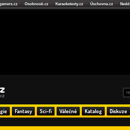
igamers.cz
Osobnosti.cz
Karaoketexty.cz
Úschovna.cz
Nedd
níze.cz
StartupInsider.cz
gie
Fantasy
Sci-fi
Válečné
Katalog
Diskuze