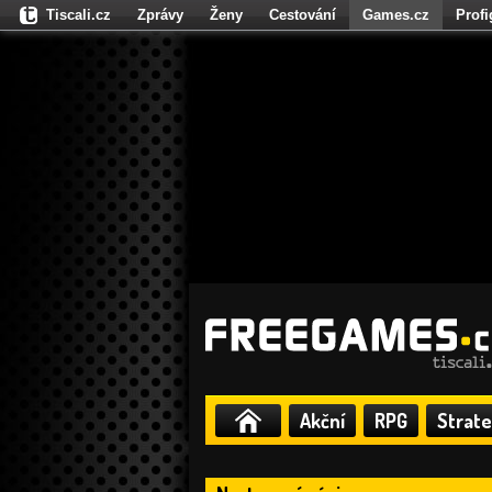
Tiscali.cz
Zprávy
Ženy
Cestování
Games.cz
Prof
Moulík.cz
Fights.cz
Sport
Dokina.cz
CZhity.cz
Našepe
Akční
RPG
Strate