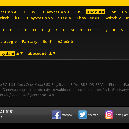
Station 4
PC
Wii
PlayStation 3
3DS
Xbox 360
PSP
DS
witch
iOS
PlayStation 5
Stadia
Xbox Series
Switch 2
M
D
E
F
G
H
I
J
K
L
M
N
O
P
Q
R
S
Strategie
Fantasy
Sci-fi
Válečné
 vydání
abecedně
o PC, PS4, Xbox One, Xbox 360, PlayStation 3, Wii, 3DS, DS, PS Vita, iPhone a i
Na Games.cz najdete i podcasty, rozsáhlou databázi her a speciály k očekávaný
d Theft Auto
,
Battlefield
nebo
FIFA
.
01-5131
facebook
twitter
Instagram
ce