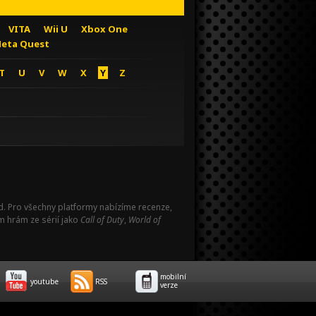
VITA
Wii U
Xbox One
eta Quest
T
U
V
W
X
Y
Z
Pad. Pro všechny platformy nabízíme recenze,
m hrám ze sérií jako
Call of Duty
,
World of
mobilní
youtube
RSS
verze