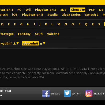
Station 4
PC
Wii
PlayStation 3
3DS
Xbox 360
PSP
DS
witch
iOS
PlayStation 5
Stadia
Xbox Series
Switch 2
M
D
E
F
G
H
I
J
K
L
M
N
O
P
Q
R
S
Strategie
Fantasy
Sci-fi
Válečné
 vydání
abecedně
o PC, PS4, Xbox One, Xbox 360, PlayStation 3, Wii, 3DS, DS, PS Vita, iPhone a i
Na Games.cz najdete i podcasty, rozsáhlou databázi her a speciály k očekávaný
d Theft Auto
,
Battlefield
nebo
FIFA
.
01-5131
facebook
twitter
Instagram
ce