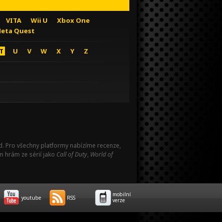
VITA
Wii U
Xbox One
eta Quest
T
U
V
W
X
Y
Z
Pad. Pro všechny platformy nabízíme recenze,
m hrám ze sérií jako
Call of Duty
,
World of
mobilní
youtube
RSS
verze