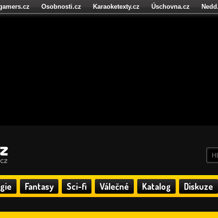
igamers.cz
Osobnosti.cz
Karaoketexty.cz
Úschovna.cz
Nedd
níze.cz
StartupInsider.cz
gie
Fantasy
Sci-fi
Válečné
Katalog
Diskuze