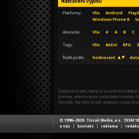
Nastavení výpisu
Platformy:
Vše
Android
Play
Windows Phone 8
S
Abeceda:
Vše
#
A
B
C
Tagy:
Vše
Akční
RPG
Řadit podle:
hodnocení
data
Český herní web, který se soustředí na
hry
pr
preview, videorecenze i pravidelné novinky. 
Warcraft
,
The Elder Scrolls
,
Assassin's Creed
,
Gran
© 1996–2026
ISSN 18
Tiscali Media, a.s.
|
|
|
o nás
kontakt
reklama
redak