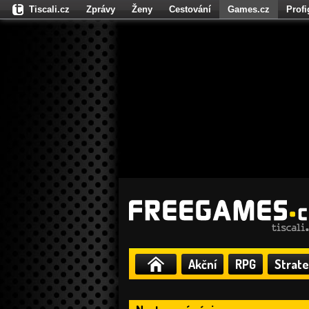
Tiscali.cz
Zprávy
Ženy
Cestování
Games.cz
Prof
Moulík.cz
Fights.cz
Sport
Dokina.cz
CZhity.cz
Našepe
Akční
RPG
Strate