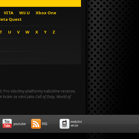
VITA
Wii U
Xbox One
eta Quest
T
U
V
W
X
Y
Z
Pad. Pro všechny platformy nabízíme recenze,
m hrám ze sérií jako
Call of Duty
,
World of
mobilní
youtube
RSS
verze