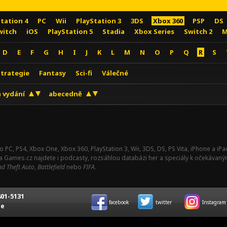
Station 4
PC
Wii
PlayStation 3
3DS
Xbox 360
PSP
DS
witch
iOS
PlayStation 5
Stadia
Xbox Series
Switch 2
M
D
E
F
G
H
I
J
K
L
M
N
O
P
Q
R
S
Strategie
Fantasy
Sci-fi
Válečné
 vydání
abecedně
o PC, PS4, Xbox One, Xbox 360, PlayStation 3, Wii, 3DS, DS, PS Vita, iPhone a i
Na Games.cz najdete i podcasty, rozsáhlou databázi her a speciály k očekávaný
d Theft Auto
,
Battlefield
nebo
FIFA
.
01-5131
facebook
twitter
Instagram
ce