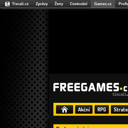
Tiscali.cz
Zprávy
Ženy
Cestování
Games.cz
Prof
Moulík.cz
Fights.cz
Sport
Dokina.cz
CZhity.cz
Našepe
Akční
RPG
Strate