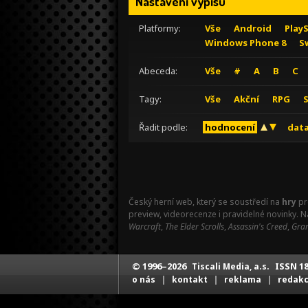
Nastavení výpisu
Platformy:
Vše
Android
Play
Windows Phone 8
S
Abeceda:
Vše
#
A
B
C
Tagy:
Vše
Akční
RPG
Řadit podle:
hodnocení
data
Český herní web, který se soustředí na
hry
pr
preview, videorecenze i pravidelné novinky. 
Warcraft
,
The Elder Scrolls
,
Assassin's Creed
,
Gran
© 1996–2026
ISSN 18
Tiscali Media, a.s.
|
|
|
o nás
kontakt
reklama
redak