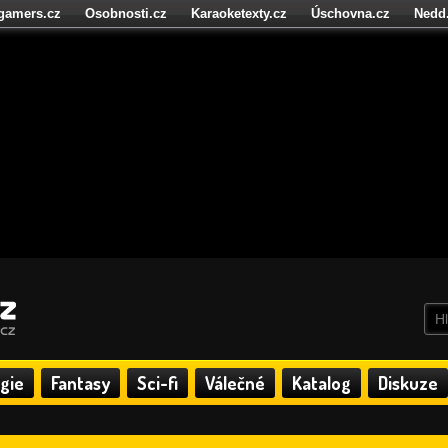
igamers.cz
Osobnosti.cz
Karaoketexty.cz
Úschovna.cz
Nedd
níze.cz
StartupInsider.cz
gie
Fantasy
Sci-fi
Válečné
Katalog
Diskuze