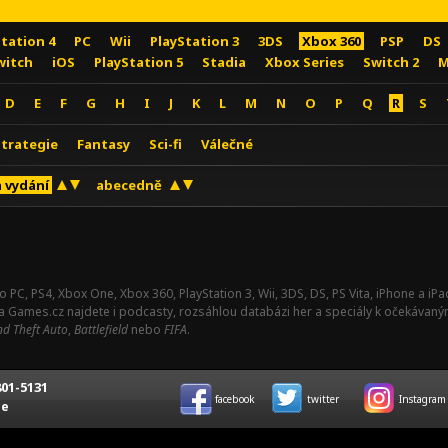
Station 4
PC
Wii
PlayStation 3
3DS
Xbox 360
PSP
DS
witch
iOS
PlayStation 5
Stadia
Xbox Series
Switch 2
M
D
E
F
G
H
I
J
K
L
M
N
O
P
Q
R
S
Strategie
Fantasy
Sci-fi
Válečné
 vydání
abecedně
o PC, PS4, Xbox One, Xbox 360, PlayStation 3, Wii, 3DS, DS, PS Vita, iPhone a i
Na Games.cz najdete i podcasty, rozsáhlou databázi her a speciály k očekávaný
d Theft Auto
,
Battlefield
nebo
FIFA
.
01-5131
facebook
twitter
Instagram
ce