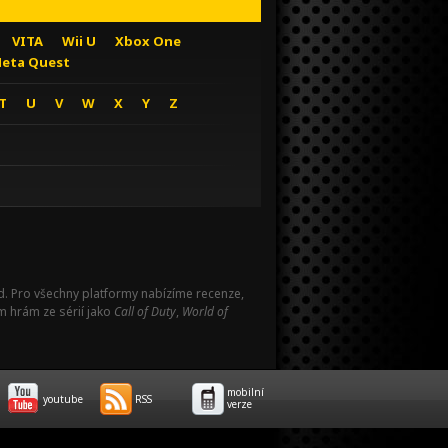
VITA
Wii U
Xbox One
eta Quest
T
U
V
W
X
Y
Z
Pad. Pro všechny platformy nabízíme recenze,
m hrám ze sérií jako
Call of Duty
,
World of
mobilní
youtube
RSS
verze