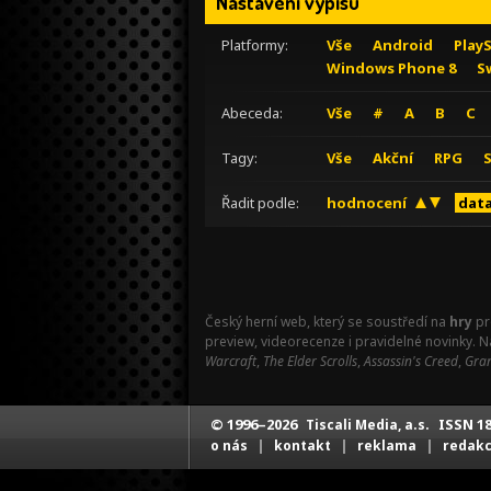
Nastavení výpisu
Platformy:
Vše
Android
Play
Windows Phone 8
S
Abeceda:
Vše
#
A
B
C
Tagy:
Vše
Akční
RPG
Řadit podle:
hodnocení
data
Český herní web, který se soustředí na
hry
pr
preview, videorecenze i pravidelné novinky. 
Warcraft
,
The Elder Scrolls
,
Assassin's Creed
,
Gran
© 1996–2026
ISSN 18
Tiscali Media, a.s.
|
|
|
o nás
kontakt
reklama
redak