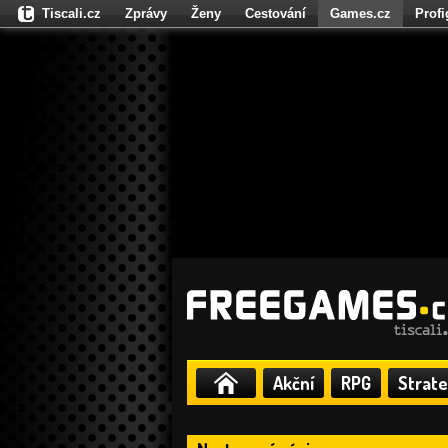
Tiscali.cz
Zprávy
Ženy
Cestování
Games.cz
Prof
Moulík.cz
Fights.cz
Sport
Dokina.cz
CZhity.cz
Našepe
Akční
RPG
Strate