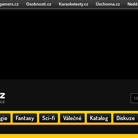
igamers.cz
Osobnosti.cz
Karaoketexty.cz
Úschovna.cz
Nedd
níze.cz
StartupInsider.cz
gie
Fantasy
Sci-fi
Válečné
Katalog
Diskuze