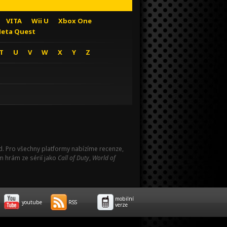
VITA
Wii U
Xbox One
eta Quest
T
U
V
W
X
Y
Z
Pad. Pro všechny platformy nabízíme recenze,
m hrám ze sérií jako
Call of Duty
,
World of
mobilní
youtube
RSS
verze