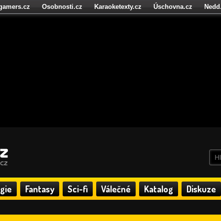
igamers.cz
Osobnosti.cz
Karaoketexty.cz
Úschovna.cz
Nedd
níze.cz
StartupInsider.cz
gie
Fantasy
Sci-fi
Válečné
Katalog
Diskuze