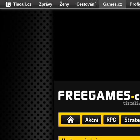
Tiscali.cz
Zprávy
Ženy
Cestování
Games.cz
Prof
Moulík.cz
Fights.cz
Sport
Dokina.cz
CZhity.cz
Našepe
Akční
RPG
Strate