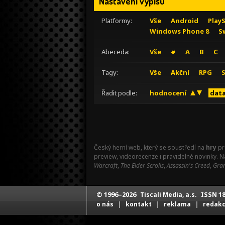
Nastavení výpisu
Platformy:
Vše
Android
Play
Windows Phone 8
S
Abeceda:
Vše
#
A
B
C
Tagy:
Vše
Akční
RPG
Řadit podle:
hodnocení
data
Český herní web, který se soustředí na
hry
pr
preview, videorecenze i pravidelné novinky. 
Warcraft
,
The Elder Scrolls
,
Assassin's Creed
,
Gran
© 1996–2026
ISSN 18
Tiscali Media, a.s.
|
|
|
o nás
kontakt
reklama
redak