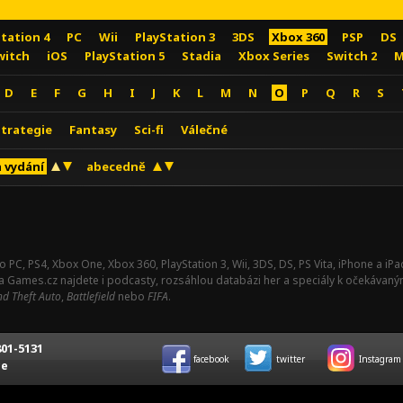
Station 4
PC
Wii
PlayStation 3
3DS
Xbox 360
PSP
DS
witch
iOS
PlayStation 5
Stadia
Xbox Series
Switch 2
M
D
E
F
G
H
I
J
K
L
M
N
O
P
Q
R
S
Strategie
Fantasy
Sci-fi
Válečné
 vydání
abecedně
o PC, PS4, Xbox One, Xbox 360, PlayStation 3, Wii, 3DS, DS, PS Vita, iPhone a i
Na Games.cz najdete i podcasty, rozsáhlou databázi her a speciály k očekávaný
d Theft Auto
,
Battlefield
nebo
FIFA
.
01-5131
facebook
twitter
Instagram
ce