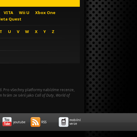
VITA
Wii U
Xbox One
eta Quest
T
U
V
W
X
Y
Z
Pad. Pro všechny platformy nabízíme recenze,
m hrám ze sérií jako
Call of Duty
,
World of
mobilní
youtube
RSS
verze