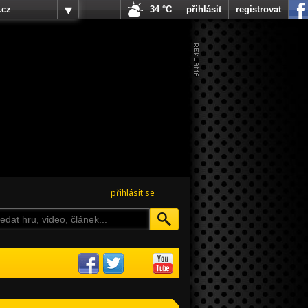
.cz
34 °C
přihlásit
registrovat
přihlásit se