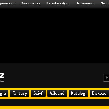
igamers.cz
Osobnosti.cz
Karaoketexty.cz
Úschovna.cz
Nedd
níze.cz
StartupInsider.cz
gie
Fantasy
Sci-fi
Válečné
Katalog
Diskuze