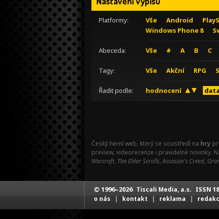
Nastavení výpisu
Platformy:
Vše
Android
Play
Windows Phone 8
S
Abeceda:
Vše
#
A
B
C
Tagy:
Vše
Akční
RPG
Řadit podle:
hodnocení
data
Český herní web, který se soustředí na
hry
pr
preview, videorecenze i pravidelné novinky. 
Warcraft
,
The Elder Scrolls
,
Assassin's Creed
,
Gran
© 1996–2026
ISSN 18
Tiscali Media, a.s.
|
|
|
o nás
kontakt
reklama
redak