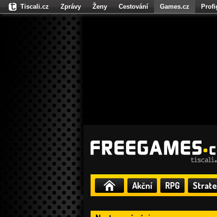
Tiscali.cz
Zprávy
Ženy
Cestování
Games.cz
Prof
Moulík.cz
Fights.cz
Sport
Dokina.cz
CZhity.cz
Našepe
Akční
RPG
Strate