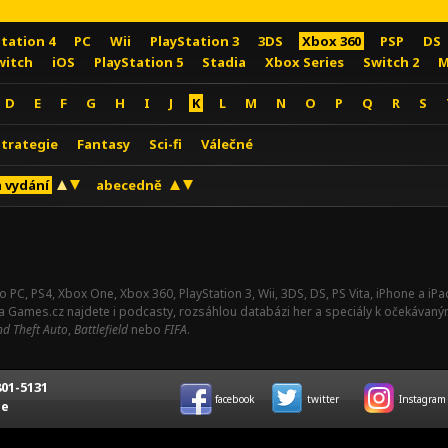
Station 4
PC
Wii
PlayStation 3
3DS
Xbox 360
PSP
DS
witch
iOS
PlayStation 5
Stadia
Xbox Series
Switch 2
M
D
E
F
G
H
I
J
K
L
M
N
O
P
Q
R
S
Strategie
Fantasy
Sci-fi
Válečné
 vydání
abecedně
o PC, PS4, Xbox One, Xbox 360, PlayStation 3, Wii, 3DS, DS, PS Vita, iPhone a i
Na Games.cz najdete i podcasty, rozsáhlou databázi her a speciály k očekávaný
d Theft Auto
,
Battlefield
nebo
FIFA
.
01-5131
facebook
twitter
Instagram
ce