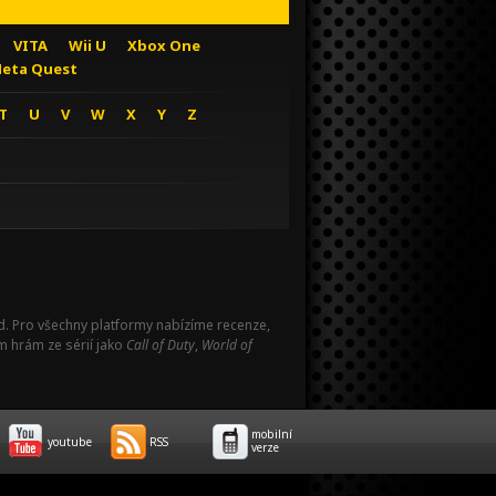
VITA
Wii U
Xbox One
eta Quest
T
U
V
W
X
Y
Z
Pad. Pro všechny platformy nabízíme recenze,
m hrám ze sérií jako
Call of Duty
,
World of
mobilní
youtube
RSS
verze