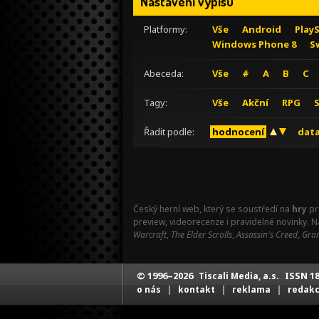
Nastavení výpisu
Platformy:
Vše
Android
Play
Windows Phone 8
S
Abeceda:
Vše
#
A
B
C
Tagy:
Vše
Akční
RPG
Řadit podle:
hodnocení
data
Český herní web, který se soustředí na
hry
pr
preview, videorecenze i pravidelné novinky. 
Warcraft
,
The Elder Scrolls
,
Assassin's Creed
,
Gran
© 1996–2026
ISSN 18
Tiscali Media, a.s.
|
|
|
o nás
kontakt
reklama
redak