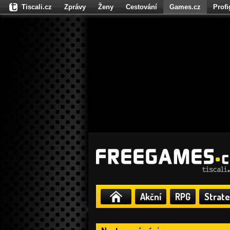
Tiscali.cz
Zprávy
Ženy
Cestování
Games.cz
Prof
Moulík.cz
Fights.cz
Sport
Dokina.cz
CZhity.cz
Našepe
Akční
RPG
Strate