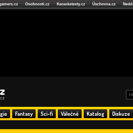
igamers.cz
Osobnosti.cz
Karaoketexty.cz
Úschovna.cz
Nedd
níze.cz
StartupInsider.cz
gie
Fantasy
Sci-fi
Válečné
Katalog
Diskuze