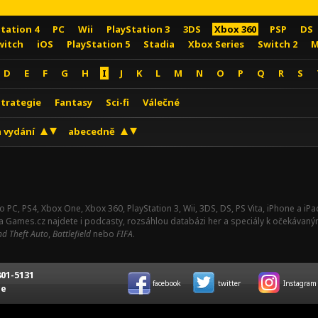
Station 4
PC
Wii
PlayStation 3
3DS
Xbox 360
PSP
DS
witch
iOS
PlayStation 5
Stadia
Xbox Series
Switch 2
M
D
E
F
G
H
I
J
K
L
M
N
O
P
Q
R
S
Strategie
Fantasy
Sci-fi
Válečné
 vydání
abecedně
o PC, PS4, Xbox One, Xbox 360, PlayStation 3, Wii, 3DS, DS, PS Vita, iPhone a i
Na Games.cz najdete i podcasty, rozsáhlou databázi her a speciály k očekávaný
d Theft Auto
,
Battlefield
nebo
FIFA
.
01-5131
facebook
twitter
Instagram
ce