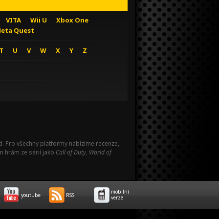
VITA
Wii U
Xbox One
eta Quest
T
U
V
W
X
Y
Z
Pad. Pro všechny platformy nabízíme recenze,
m hrám ze sérií jako
Call of Duty
,
World of
mobilní
youtube
RSS
verze