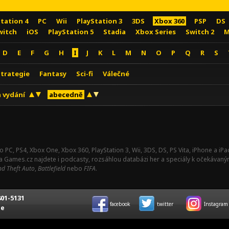
Station 4
PC
Wii
PlayStation 3
3DS
Xbox 360
PSP
DS
witch
iOS
PlayStation 5
Stadia
Xbox Series
Switch 2
M
D
E
F
G
H
I
J
K
L
M
N
O
P
Q
R
S
Strategie
Fantasy
Sci-fi
Válečné
 vydání
abecedně
o PC, PS4, Xbox One, Xbox 360, PlayStation 3, Wii, 3DS, DS, PS Vita, iPhone a i
Na Games.cz najdete i podcasty, rozsáhlou databázi her a speciály k očekávaný
d Theft Auto
,
Battlefield
nebo
FIFA
.
01-5131
facebook
twitter
Instagram
ce