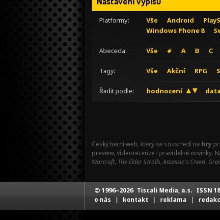
Nastavení výpisu
Platformy:
Vše
Android
Play
Windows Phone 8
S
Abeceda:
Vše
#
A
B
C
Tagy:
Vše
Akční
RPG
Řadit podle:
hodnocení
data
Český herní web, který se soustředí na
hry
pr
preview, videorecenze i pravidelné novinky. 
Warcraft
,
The Elder Scrolls
,
Assassin's Creed
,
Gran
© 1996–2026
ISSN 18
Tiscali Media, a.s.
|
|
|
o nás
kontakt
reklama
redak