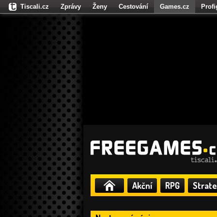
Tiscali.cz
Zprávy
Ženy
Cestování
Games.cz
Prof
Moulík.cz
Fights.cz
Sport
Dokina.cz
CZhity.cz
Našepe
Akční
RPG
Strate