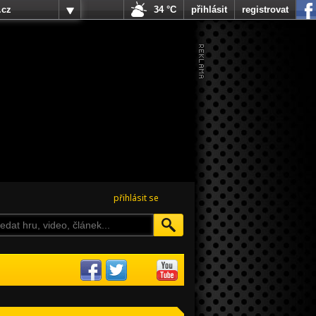
.cz
34 °C
přihlásit
registrovat
přihlásit se