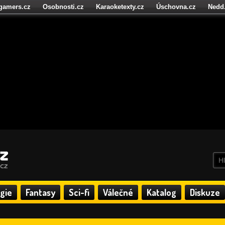
igamers.cz
Osobnosti.cz
Karaoketexty.cz
Úschovna.cz
Nedd
níze.cz
StartupInsider.cz
gie
Fantasy
Sci-fi
Válečné
Katalog
Diskuze