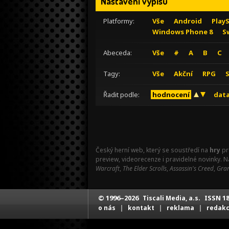
Nastavení výpisu
Platformy:
Vše
Android
Play
Windows Phone 8
S
Abeceda:
Vše
#
A
B
C
Tagy:
Vše
Akční
RPG
Řadit podle:
hodnocení
data
Český herní web, který se soustředí na
hry
pr
preview, videorecenze i pravidelné novinky. 
Warcraft
,
The Elder Scrolls
,
Assassin's Creed
,
Gran
© 1996–2026
ISSN 18
Tiscali Media, a.s.
|
|
|
o nás
kontakt
reklama
redak