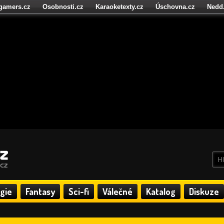
igamers.cz
Osobnosti.cz
Karaoketexty.cz
Úschovna.cz
Nedd
níze.cz
StartupInsider.cz
gie
Fantasy
Sci-fi
Válečné
Katalog
Diskuze