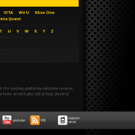
VITA
Wii U
Xbox One
eta Quest
T
U
V
W
X
Y
Z
Pad. Pro všechny platformy nabízíme recenze,
m hrám ze sérií jako
Call of Duty
,
World of
mobilní
youtube
RSS
verze