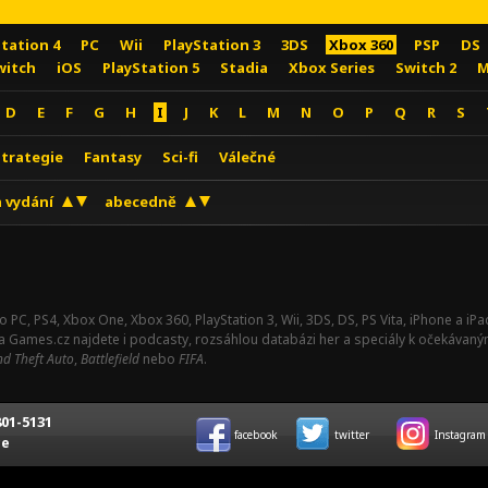
Station 4
PC
Wii
PlayStation 3
3DS
Xbox 360
PSP
DS
witch
iOS
PlayStation 5
Stadia
Xbox Series
Switch 2
M
D
E
F
G
H
I
J
K
L
M
N
O
P
Q
R
S
Strategie
Fantasy
Sci-fi
Válečné
 vydání
abecedně
o PC, PS4, Xbox One, Xbox 360, PlayStation 3, Wii, 3DS, DS, PS Vita, iPhone a i
Na Games.cz najdete i podcasty, rozsáhlou databázi her a speciály k očekávaný
d Theft Auto
,
Battlefield
nebo
FIFA
.
01-5131
facebook
twitter
Instagram
ce