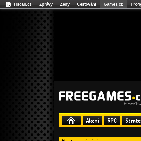
Tiscali.cz
Zprávy
Ženy
Cestování
Games.cz
Prof
Moulík.cz
Fights.cz
Sport
Dokina.cz
CZhity.cz
Našepe
Akční
RPG
Strate