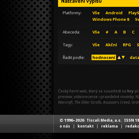
Nastavení výpisu
Platformy:
Vše
Android
Play
Windows Phone 8
S
Abeceda:
Vše
#
A
B
C
Tagy:
Vše
Akční
RPG
Řadit podle:
hodnocení
data
Český herní web, který se soustředí na
hry
pr
preview, videorecenze i pravidelné novinky. 
Warcraft
,
The Elder Scrolls
,
Assassin's Creed
,
Gran
© 1996–2026
ISSN 18
Tiscali Media, a.s.
|
|
|
o nás
kontakt
reklama
redak