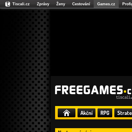
Tiscali.cz
Zprávy
Ženy
Cestování
Games.cz
Prof
Moulík.cz
Fights.cz
Sport
Dokina.cz
CZhity.cz
Našepe
Akční
RPG
Strate