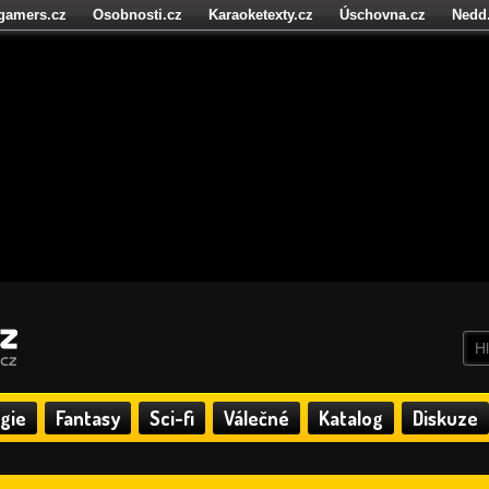
igamers.cz
Osobnosti.cz
Karaoketexty.cz
Úschovna.cz
Nedd
níze.cz
StartupInsider.cz
gie
Fantasy
Sci-fi
Válečné
Katalog
Diskuze