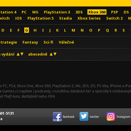
Station 4
PC
Wii
PlayStation 3
3DS
Xbox 360
PSP
DS
witch
iOS
PlayStation 5
Stadia
Xbox Series
Switch 2
M
D
E
F
G
H
I
J
K
L
M
N
O
P
Q
R
S
Strategie
Fantasy
Sci-fi
Válečné
 vydání
abecedně
o PC, PS4, Xbox One, Xbox 360, PlayStation 3, Wii, 3DS, DS, PS Vita, iPhone a i
Na Games.cz najdete i podcasty, rozsáhlou databázi her a speciály k očekávaný
d Theft Auto
,
Battlefield
nebo
FIFA
.
01-5131
facebook
twitter
Instagram
ce