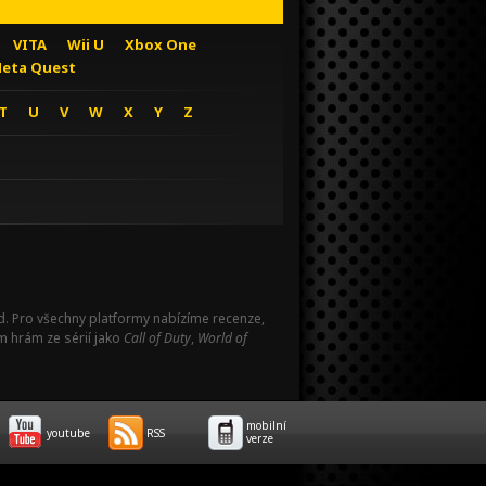
VITA
Wii U
Xbox One
eta Quest
T
U
V
W
X
Y
Z
Pad. Pro všechny platformy nabízíme recenze,
m hrám ze sérií jako
Call of Duty
,
World of
mobilní
youtube
RSS
verze