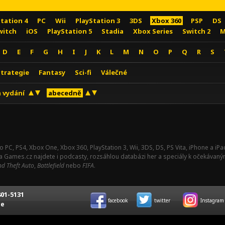
Station 4
PC
Wii
PlayStation 3
3DS
Xbox 360
PSP
DS
witch
iOS
PlayStation 5
Stadia
Xbox Series
Switch 2
M
D
E
F
G
H
I
J
K
L
M
N
O
P
Q
R
S
Strategie
Fantasy
Sci-fi
Válečné
 vydání
abecedně
o PC, PS4, Xbox One, Xbox 360, PlayStation 3, Wii, 3DS, DS, PS Vita, iPhone a i
Na Games.cz najdete i podcasty, rozsáhlou databázi her a speciály k očekávaný
d Theft Auto
,
Battlefield
nebo
FIFA
.
01-5131
facebook
twitter
Instagram
ce