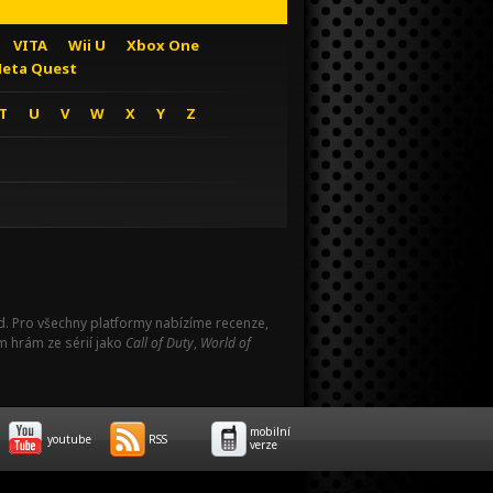
VITA
Wii U
Xbox One
eta Quest
T
U
V
W
X
Y
Z
Pad. Pro všechny platformy nabízíme recenze,
m hrám ze sérií jako
Call of Duty
,
World of
mobilní
youtube
RSS
verze