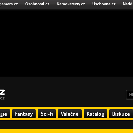
igamers.cz
Osobnosti.cz
Karaoketexty.cz
Úschovna.cz
Nedd
níze.cz
StartupInsider.cz
gie
Fantasy
Sci-fi
Válečné
Katalog
Diskuze