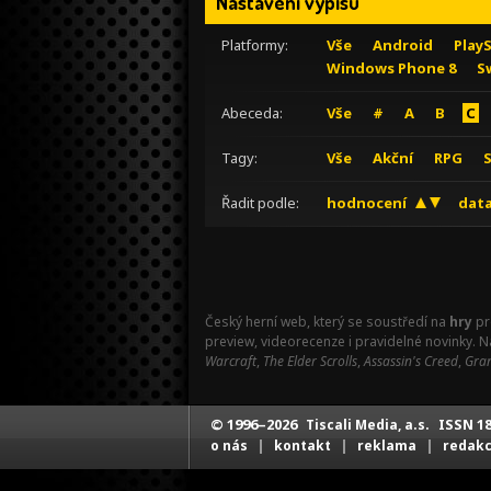
Nastavení výpisu
Platformy:
Vše
Android
Play
Windows Phone 8
S
Abeceda:
Vše
#
A
B
C
Tagy:
Vše
Akční
RPG
Řadit podle:
hodnocení
data
Český herní web, který se soustředí na
hry
pr
preview, videorecenze i pravidelné novinky. 
Warcraft
,
The Elder Scrolls
,
Assassin's Creed
,
Gran
© 1996–2026
ISSN 18
Tiscali Media, a.s.
|
|
|
o nás
kontakt
reklama
redak