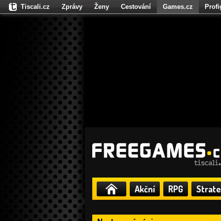
Tiscali.cz
Zprávy
Ženy
Cestování
Games.cz
Prof
Moulík.cz
Fights.cz
Sport
Dokina.cz
CZhity.cz
Našepe
Akční
RPG
Strate