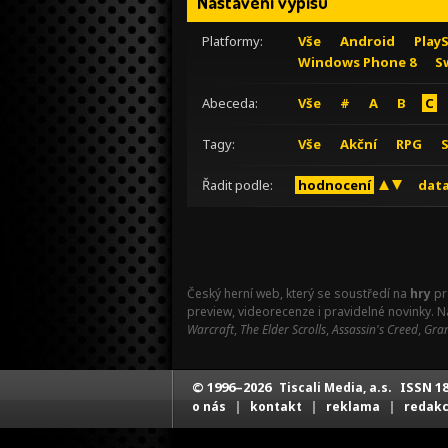
Nastavení výpisu
Platformy:
Vše
Android
Play
Windows Phone 8
S
Abeceda:
Vše
#
A
B
C
Tagy:
Vše
Akční
RPG
Řadit podle:
hodnocení
data
Český herní web, který se soustředí na
hry
pr
preview, videorecenze i pravidelné novinky. 
Warcraft
,
The Elder Scrolls
,
Assassin's Creed
,
Gran
© 1996–2026
ISSN 18
Tiscali Media, a.s.
|
|
|
o nás
kontakt
reklama
redak