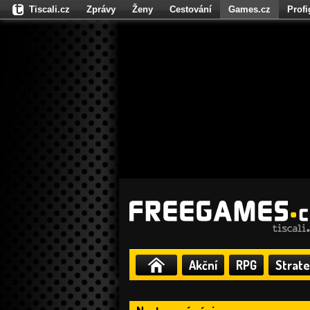
Tiscali.cz
Zprávy
Ženy
Cestování
Games.cz
Prof
Moulík.cz
Fights.cz
Sport
Dokina.cz
CZhity.cz
Našepe
Akční
RPG
Strate