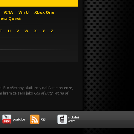
VITA
Wii U
Xbox One
eta Quest
T
U
V
W
X
Y
Z
Pad. Pro všechny platformy nabízíme recenze,
m hrám ze sérií jako
Call of Duty
,
World of
mobilní
youtube
RSS
verze