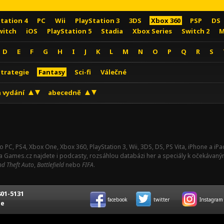
Station 4
PC
Wii
PlayStation 3
3DS
Xbox 360
PSP
DS
witch
iOS
PlayStation 5
Stadia
Xbox Series
Switch 2
M
D
E
F
G
H
I
J
K
L
M
N
O
P
Q
R
S
Strategie
Fantasy
Sci-fi
Válečné
 vydání
abecedně
o PC, PS4, Xbox One, Xbox 360, PlayStation 3, Wii, 3DS, DS, PS Vita, iPhone a i
Na Games.cz najdete i podcasty, rozsáhlou databázi her a speciály k očekávaný
d Theft Auto
,
Battlefield
nebo
FIFA
.
01-5131
facebook
twitter
Instagram
ce