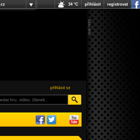
.cz
34 °C
přihlásit
registrovat
přihlásit se