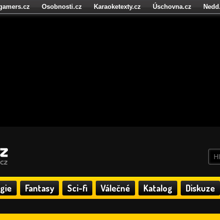
igamers.cz
Osobnosti.cz
Karaoketexty.cz
Úschovna.cz
Nedd
níze.cz
StartupInsider.cz
gie
Fantasy
Sci-fi
Válečné
Katalog
Diskuze