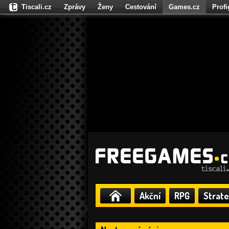
Tiscali.cz
Zprávy
Ženy
Cestování
Games.cz
Prof
Moulík.cz
Fights.cz
Sport
Dokina.cz
CZhity.cz
Našepe
Akční
RPG
Strate