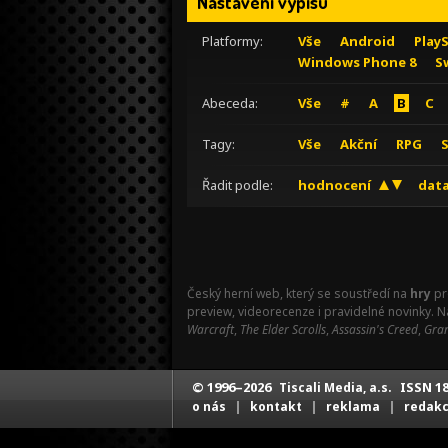
Nastavení výpisu
Platformy:
Vše
Android
Play
Windows Phone 8
S
Abeceda:
Vše
#
A
B
C
Tagy:
Vše
Akční
RPG
Řadit podle:
hodnocení
data
Český herní web, který se soustředí na
hry
pr
preview, videorecenze i pravidelné novinky. 
Warcraft
,
The Elder Scrolls
,
Assassin's Creed
,
Gran
© 1996–2026
ISSN 18
Tiscali Media, a.s.
|
|
|
o nás
kontakt
reklama
redak