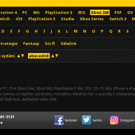
Station 4
PC
Wii
PlayStation 3
3DS
Xbox 360
PSP
DS
witch
iOS
PlayStation 5
Stadia
Xbox Series
Switch 2
M
D
E
F
G
H
I
J
K
L
M
N
O
P
Q
R
S
Strategie
Fantasy
Sci-fi
Válečné
 vydání
abecedně
o PC, PS4, Xbox One, Xbox 360, PlayStation 3, Wii, 3DS, DS, PS Vita, iPhone a i
Na Games.cz najdete i podcasty, rozsáhlou databázi her a speciály k očekávaný
d Theft Auto
,
Battlefield
nebo
FIFA
.
01-5131
facebook
twitter
Instagram
ce