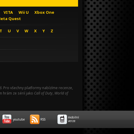
VITA
Wii U
Xbox One
eta Quest
T
U
V
W
X
Y
Z
Pad. Pro všechny platformy nabízíme recenze,
m hrám ze sérií jako
Call of Duty
,
World of
mobilní
youtube
RSS
verze