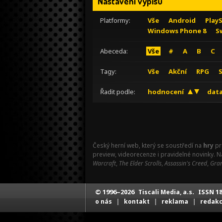
Nastavení výpisu
Platformy:
Vše
Android
Play
Windows Phone 8
S
Abeceda:
Vše
#
A
B
C
Tagy:
Vše
Akční
RPG
Řadit podle:
hodnocení
data
Český herní web, který se soustředí na
hry
pr
preview, videorecenze i pravidelné novinky. 
Warcraft
,
The Elder Scrolls
,
Assassin's Creed
,
Gran
© 1996–2026
ISSN 18
Tiscali Media, a.s.
|
|
|
o nás
kontakt
reklama
redak