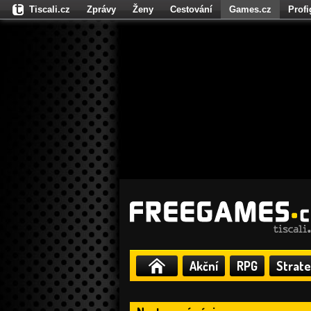
Tiscali.cz
Zprávy
Ženy
Cestování
Games.cz
Prof
Moulík.cz
Fights.cz
Sport
Dokina.cz
CZhity.cz
Našepe
Akční
RPG
Strate