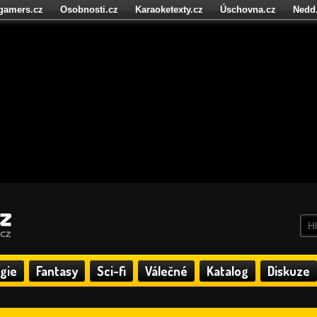
igamers.cz
Osobnosti.cz
Karaoketexty.cz
Úschovna.cz
Nedd
níze.cz
StartupInsider.cz
gie
Fantasy
Sci-fi
Válečné
Katalog
Diskuze