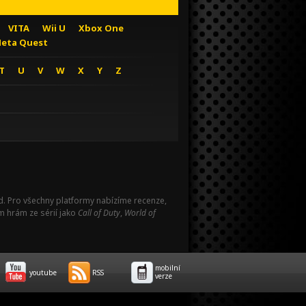
VITA
Wii U
Xbox One
eta Quest
T
U
V
W
X
Y
Z
Pad. Pro všechny platformy nabízíme recenze,
m hrám ze sérií jako
Call of Duty
,
World of
mobilní
youtube
RSS
verze