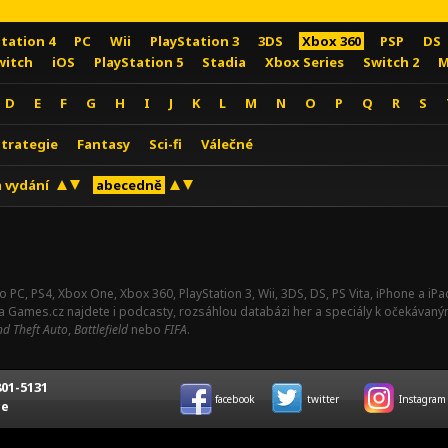
Station 4
PC
Wii
PlayStation 3
3DS
Xbox 360
PSP
DS
witch
iOS
PlayStation 5
Stadia
Xbox Series
Switch 2
M
D
E
F
G
H
I
J
K
L
M
N
O
P
Q
R
S
Strategie
Fantasy
Sci-fi
Válečné
 vydání
abecedně
o PC, PS4, Xbox One, Xbox 360, PlayStation 3, Wii, 3DS, DS, PS Vita, iPhone a i
Na Games.cz najdete i podcasty, rozsáhlou databázi her a speciály k očekávaný
d Theft Auto
,
Battlefield
nebo
FIFA
.
01-5131
facebook
twitter
Instagram
ce