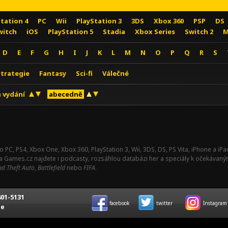
Station 4
PC
Wii
PlayStation 3
3DS
Xbox 360
PSP
DS
witch
iOS
PlayStation 5
Stadia
Xbox Series
Switch 2
M
D
E
F
G
H
I
J
K
L
M
N
O
P
Q
R
S
Strategie
Fantasy
Sci-fi
Válečné
 vydání
abecedně
o PC, PS4, Xbox One, Xbox 360, PlayStation 3, Wii, 3DS, DS, PS Vita, iPhone a i
Na Games.cz najdete i podcasty, rozsáhlou databázi her a speciály k očekávaný
d Theft Auto
,
Battlefield
nebo
FIFA
.
01-5131
facebook
twitter
Instagram
ce