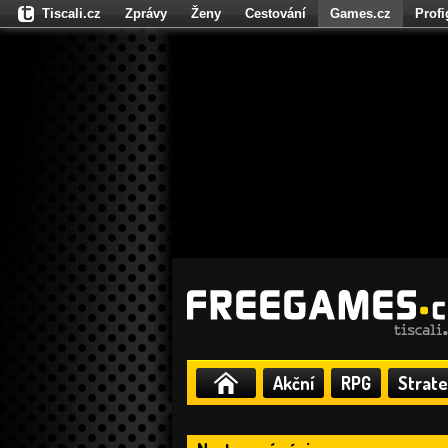
Tiscali.cz
Zprávy
Ženy
Cestování
Games.cz
Prof
Moulík.cz
Fights.cz
Sport
Dokina.cz
CZhity.cz
Našepe
Akční
RPG
Strate