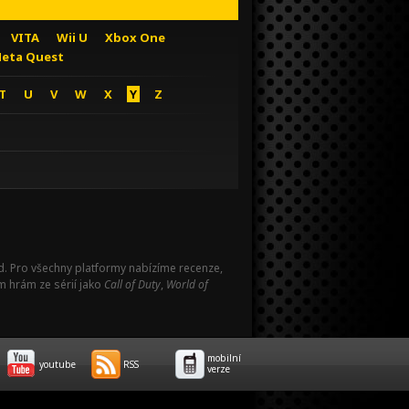
VITA
Wii U
Xbox One
eta Quest
T
U
V
W
X
Y
Z
Pad. Pro všechny platformy nabízíme recenze,
m hrám ze sérií jako
Call of Duty
,
World of
mobilní
youtube
RSS
verze