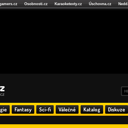
igamers.cz
Osobnosti.cz
Karaoketexty.cz
Úschovna.cz
Nedd
níze.cz
StartupInsider.cz
gie
Fantasy
Sci-fi
Válečné
Katalog
Diskuze