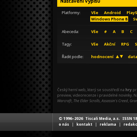
Nastavení výpisu
Platformy:
Vše
Android
Play
Windows Phone 8
S
Abeceda:
Vše
#
A
B
C
Tagy:
Vše
Akční
RPG
Řadit podle:
hodnocení
data
Český herní web, který se soustředí na
hry
pr
preview, videorecenze i pravidelné novinky. 
Warcraft
,
The Elder Scrolls
,
Assassin's Creed
,
Gran
© 1996–2026
ISSN 18
Tiscali Media, a.s.
|
|
|
o nás
kontakt
reklama
redak