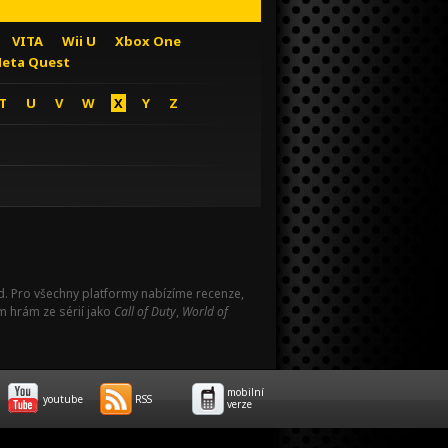
VITA
Wii U
Xbox One
eta Quest
T
U
V
W
X
Y
Z
Pad. Pro všechny platformy nabízíme recenze,
m hrám ze sérií jako
Call of Duty
,
World of
mobilní
youtube
RSS
verze