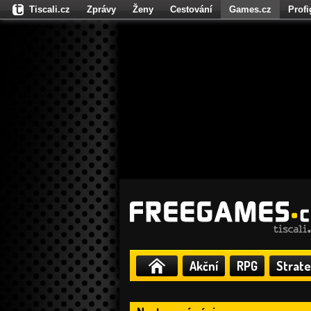
Tiscali.cz
Zprávy
Ženy
Cestování
Games.cz
Prof
Moulík.cz
Fights.cz
Sport
Dokina.cz
CZhity.cz
Našepe
Akční
RPG
Strate