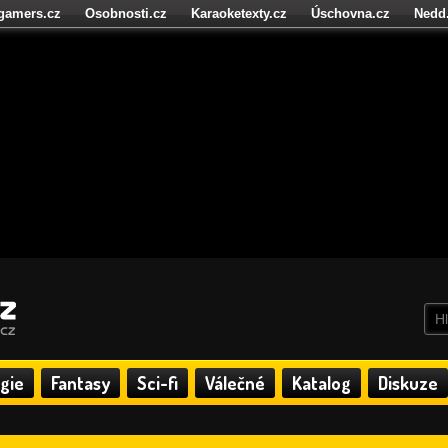
igamers.cz
Osobnosti.cz
Karaoketexty.cz
Úschovna.cz
Nedd
níze.cz
StartupInsider.cz
gie
Fantasy
Sci-fi
Válečné
Katalog
Diskuze