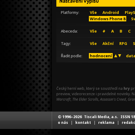
Nastavení výpisu
Platformy:
Vše
Android
Play
Windows Phone 8
S
Abeceda:
Vše
#
A
B
C
Tagy:
Vše
Akční
RPG
Řadit podle:
hodnocení
data
Český herní web, který se soustředí na
hry
pr
preview, videorecenze i pravidelné novinky. 
Warcraft
,
The Elder Scrolls
,
Assassin's Creed
,
Gran
© 1996–2026
ISSN 18
Tiscali Media, a.s.
|
|
|
o nás
kontakt
reklama
redak