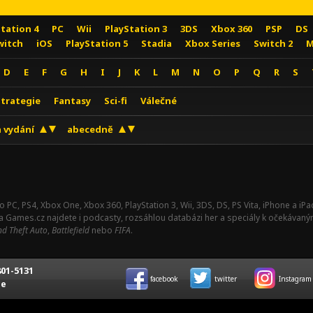
Station 4
PC
Wii
PlayStation 3
3DS
Xbox 360
PSP
DS
witch
iOS
PlayStation 5
Stadia
Xbox Series
Switch 2
M
D
E
F
G
H
I
J
K
L
M
N
O
P
Q
R
S
Strategie
Fantasy
Sci-fi
Válečné
 vydání
abecedně
o PC, PS4, Xbox One, Xbox 360, PlayStation 3, Wii, 3DS, DS, PS Vita, iPhone a i
Na Games.cz najdete i podcasty, rozsáhlou databázi her a speciály k očekávaný
d Theft Auto
,
Battlefield
nebo
FIFA
.
01-5131
facebook
twitter
Instagram
ce