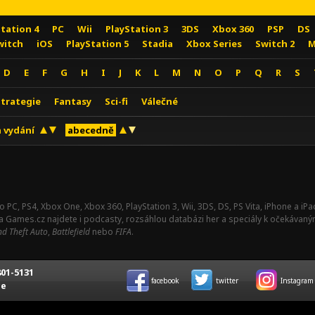
Station 4
PC
Wii
PlayStation 3
3DS
Xbox 360
PSP
DS
witch
iOS
PlayStation 5
Stadia
Xbox Series
Switch 2
M
D
E
F
G
H
I
J
K
L
M
N
O
P
Q
R
S
Strategie
Fantasy
Sci-fi
Válečné
 vydání
abecedně
o PC, PS4, Xbox One, Xbox 360, PlayStation 3, Wii, 3DS, DS, PS Vita, iPhone a i
Na Games.cz najdete i podcasty, rozsáhlou databázi her a speciály k očekávaný
d Theft Auto
,
Battlefield
nebo
FIFA
.
01-5131
facebook
twitter
Instagram
ce