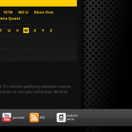
VITA
Wii U
Xbox One
eta Quest
T
U
V
W
X
Y
Z
Pad. Pro všechny platformy nabízíme recenze,
m hrám ze sérií jako
Call of Duty
,
World of
mobilní
youtube
RSS
verze