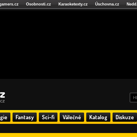
igamers.cz
Osobnosti.cz
Karaoketexty.cz
Úschovna.cz
Nedd
níze.cz
StartupInsider.cz
gie
Fantasy
Sci-fi
Válečné
Katalog
Diskuze