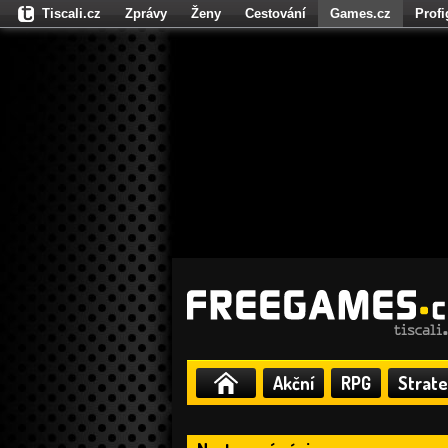
Tiscali.cz
Zprávy
Ženy
Cestování
Games.cz
Prof
Moulík.cz
Fights.cz
Sport
Dokina.cz
CZhity.cz
Našepe
Akční
RPG
Strate