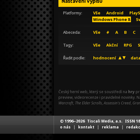
Nastavení výpisu
Platformy:
Vše
Android
Play
Windows Phone 8
S
Abeceda:
Vše
#
A
B
C
Tagy:
Vše
Akční
RPG
Řadit podle:
hodnocení
data
Český herní web, který se soustředí na
hry
pr
preview, videorecenze i pravidelné novinky. 
Warcraft
,
The Elder Scrolls
,
Assassin's Creed
,
Gran
© 1996–2026
ISSN 18
Tiscali Media, a.s.
|
|
|
o nás
kontakt
reklama
redak