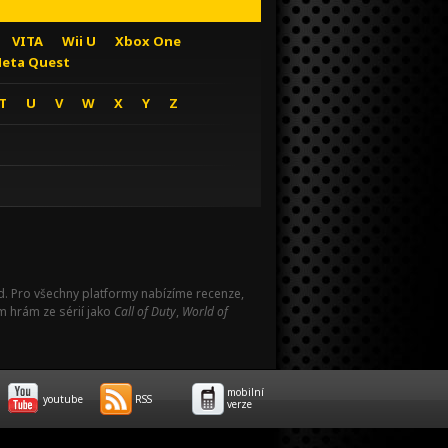
VITA
Wii U
Xbox One
eta Quest
T
U
V
W
X
Y
Z
Pad. Pro všechny platformy nabízíme recenze,
m hrám ze sérií jako
Call of Duty
,
World of
mobilní
youtube
RSS
verze