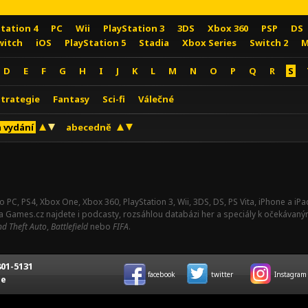
Station 4
PC
Wii
PlayStation 3
3DS
Xbox 360
PSP
DS
witch
iOS
PlayStation 5
Stadia
Xbox Series
Switch 2
M
D
E
F
G
H
I
J
K
L
M
N
O
P
Q
R
S
Strategie
Fantasy
Sci-fi
Válečné
 vydání
abecedně
o PC, PS4, Xbox One, Xbox 360, PlayStation 3, Wii, 3DS, DS, PS Vita, iPhone a i
Na Games.cz najdete i podcasty, rozsáhlou databázi her a speciály k očekávaný
d Theft Auto
,
Battlefield
nebo
FIFA
.
01-5131
facebook
twitter
Instagram
ce