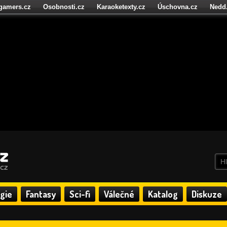
igamers.cz
Osobnosti.cz
Karaoketexty.cz
Úschovna.cz
Nedd
níze.cz
StartupInsider.cz
gie
Fantasy
Sci-fi
Válečné
Katalog
Diskuze