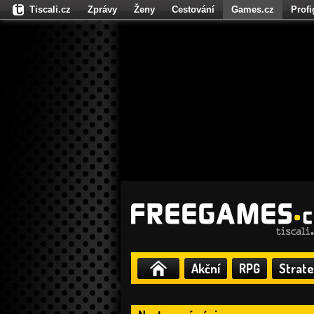
Tiscali.cz
Zprávy
Ženy
Cestování
Games.cz
Prof
Moulík.cz
Fights.cz
Sport
Dokina.cz
CZhity.cz
Našepe
Akční
RPG
Strate