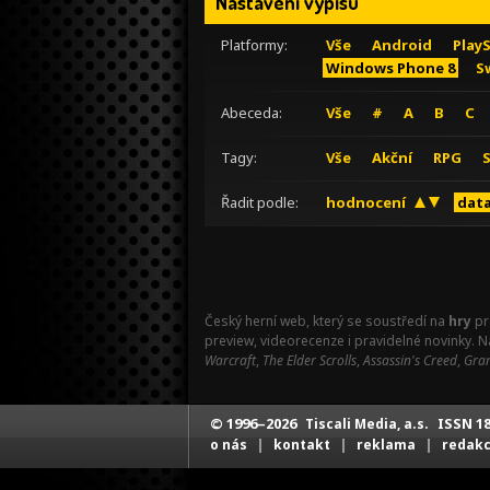
Nastavení výpisu
Platformy:
Vše
Android
Play
Windows Phone 8
S
Abeceda:
Vše
#
A
B
C
Tagy:
Vše
Akční
RPG
Řadit podle:
hodnocení
data
Český herní web, který se soustředí na
hry
pr
preview, videorecenze i pravidelné novinky. 
Warcraft
,
The Elder Scrolls
,
Assassin's Creed
,
Gran
© 1996–2026
ISSN 18
Tiscali Media, a.s.
|
|
|
o nás
kontakt
reklama
redak