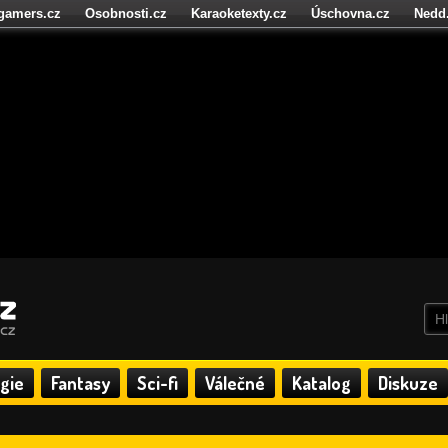
igamers.cz
Osobnosti.cz
Karaoketexty.cz
Úschovna.cz
Nedd
níze.cz
StartupInsider.cz
gie
Fantasy
Sci-fi
Válečné
Katalog
Diskuze