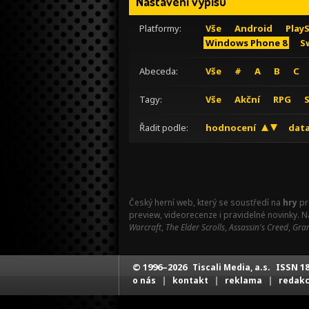
Nastavení výpisu
Platformy:
Vše
Android
Play
Windows Phone 8
S
Abeceda:
Vše
#
A
B
C
Tagy:
Vše
Akční
RPG
Řadit podle:
hodnocení
data
Český herní web, který se soustředí na
hry
pr
preview, videorecenze i pravidelné novinky. 
Warcraft
,
The Elder Scrolls
,
Assassin's Creed
,
Gran
© 1996–2026
ISSN 18
Tiscali Media, a.s.
|
|
|
o nás
kontakt
reklama
redak