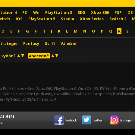
Station 4
PC
Wii
PlayStation 3
3DS
Xbox 360
PSP
DS
witch
iOS
PlayStation 5
Stadia
Xbox Series
Switch 2
M
D
E
F
G
H
I
J
K
L
M
N
O
P
Q
R
S
Strategie
Fantasy
Sci-fi
Válečné
 vydání
abecedně
o PC, PS4, Xbox One, Xbox 360, PlayStation 3, Wii, 3DS, DS, PS Vita, iPhone a i
Na Games.cz najdete i podcasty, rozsáhlou databázi her a speciály k očekávaný
d Theft Auto
,
Battlefield
nebo
FIFA
.
01-5131
facebook
twitter
Instagram
ce