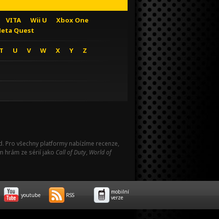
VITA
Wii U
Xbox One
eta Quest
T
U
V
W
X
Y
Z
Pad. Pro všechny platformy nabízíme recenze,
m hrám ze sérií jako
Call of Duty
,
World of
mobilní
youtube
RSS
verze