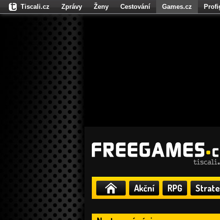
Tiscali.cz
Zprávy
Ženy
Cestování
Games.cz
Prof
Moulík.cz
Fights.cz
Sport
Dokina.cz
CZhity.cz
Našepe
Akční
RPG
Strate