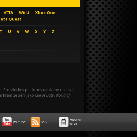
VITA
Wii U
Xbox One
eta Quest
T
U
V
W
X
Y
Z
Pad. Pro všechny platformy nabízíme recenze,
m hrám ze sérií jako
Call of Duty
,
World of
mobilní
youtube
RSS
verze