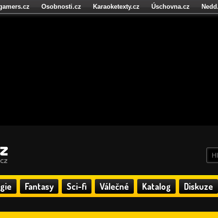
igamers.cz
Osobnosti.cz
Karaoketexty.cz
Úschovna.cz
Nedd
níze.cz
StartupInsider.cz
gie
Fantasy
Sci-fi
Válečné
Katalog
Diskuze