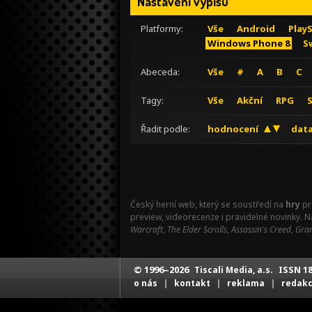
Nastavení výpisu
Platformy:
Vše
Android
Play
Windows Phone 8
S
Abeceda:
Vše
#
A
B
C
Tagy:
Vše
Akční
RPG
Řadit podle:
hodnocení
data
Český herní web, který se soustředí na
hry
pr
preview, videorecenze i pravidelné novinky. 
Warcraft
,
The Elder Scrolls
,
Assassin's Creed
,
Gran
© 1996–2026
ISSN 18
Tiscali Media, a.s.
|
|
|
o nás
kontakt
reklama
redak