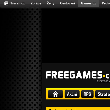
Tiscali.cz
Zprávy
Ženy
Cestování
Games.cz
Prof
Moulík.cz
Fights.cz
Sport
Dokina.cz
CZhity.cz
Našepe
Akční
RPG
Strate