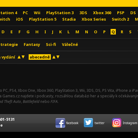
Station 4
PC
Wii
PlayStation 3
3DS
Xbox 360
PSP
DS
witch
iOS
PlayStation 5
Stadia
Xbox Series
Switch 2
M
D
E
F
G
H
I
J
K
L
M
N
O
P
Q
R
S
Strategie
Fantasy
Sci-fi
Válečné
 vydání
abecedně
o PC, PS4, Xbox One, Xbox 360, PlayStation 3, Wii, 3DS, DS, PS Vita, iPhone a i
Na Games.cz najdete i podcasty, rozsáhlou databázi her a speciály k očekávaný
d Theft Auto
,
Battlefield
nebo
FIFA
.
01-5131
facebook
twitter
Instagram
ce