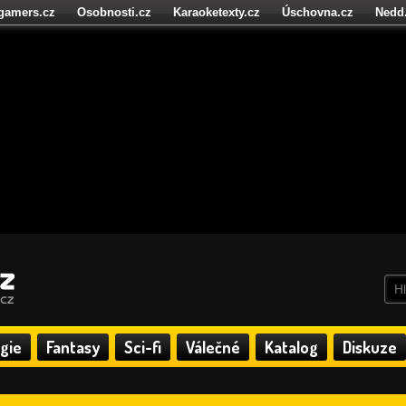
igamers.cz
Osobnosti.cz
Karaoketexty.cz
Úschovna.cz
Nedd
níze.cz
StartupInsider.cz
gie
Fantasy
Sci-fi
Válečné
Katalog
Diskuze