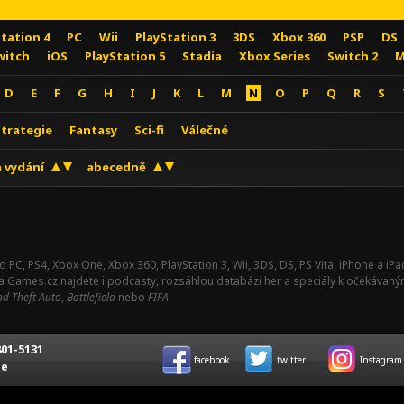
Station 4
PC
Wii
PlayStation 3
3DS
Xbox 360
PSP
DS
witch
iOS
PlayStation 5
Stadia
Xbox Series
Switch 2
M
D
E
F
G
H
I
J
K
L
M
N
O
P
Q
R
S
Strategie
Fantasy
Sci-fi
Válečné
 vydání
abecedně
o PC, PS4, Xbox One, Xbox 360, PlayStation 3, Wii, 3DS, DS, PS Vita, iPhone a i
Na Games.cz najdete i podcasty, rozsáhlou databázi her a speciály k očekávaný
d Theft Auto
,
Battlefield
nebo
FIFA
.
01-5131
facebook
twitter
Instagram
ce