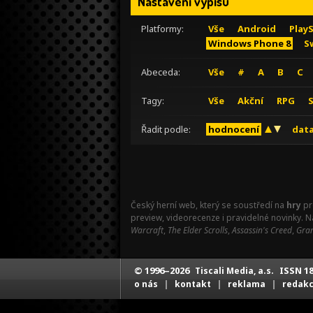
Nastavení výpisu
Platformy:
Vše
Android
Play
Windows Phone 8
S
Abeceda:
Vše
#
A
B
C
Tagy:
Vše
Akční
RPG
Řadit podle:
hodnocení
data
Český herní web, který se soustředí na
hry
pr
preview, videorecenze i pravidelné novinky. 
Warcraft
,
The Elder Scrolls
,
Assassin's Creed
,
Gran
© 1996–2026
ISSN 18
Tiscali Media, a.s.
|
|
|
o nás
kontakt
reklama
redak