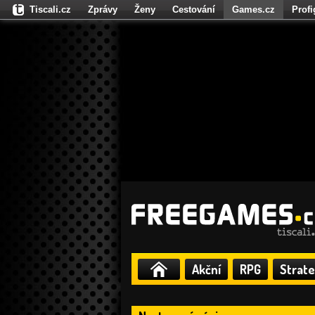
Tiscali.cz
Zprávy
Ženy
Cestování
Games.cz
Prof
Moulík.cz
Fights.cz
Sport
Dokina.cz
CZhity.cz
Našepe
Akční
RPG
Strate