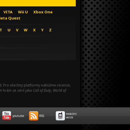
VITA
Wii U
Xbox One
eta Quest
T
U
V
W
X
Y
Z
Pad. Pro všechny platformy nabízíme recenze,
m hrám ze sérií jako
Call of Duty
,
World of
mobilní
youtube
RSS
verze