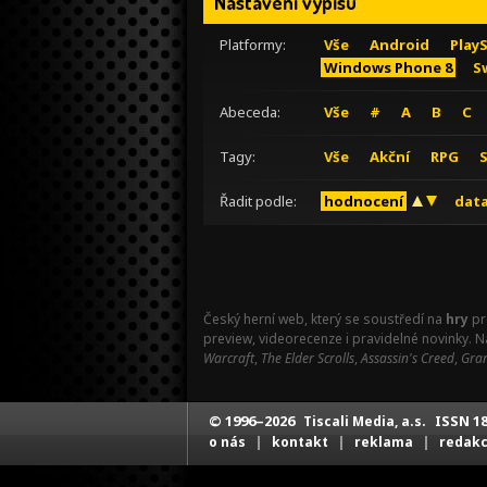
Nastavení výpisu
Platformy:
Vše
Android
Play
Windows Phone 8
S
Abeceda:
Vše
#
A
B
C
Tagy:
Vše
Akční
RPG
Řadit podle:
hodnocení
data
Český herní web, který se soustředí na
hry
pr
preview, videorecenze i pravidelné novinky. 
Warcraft
,
The Elder Scrolls
,
Assassin's Creed
,
Gran
© 1996–2026
ISSN 18
Tiscali Media, a.s.
|
|
|
o nás
kontakt
reklama
redak