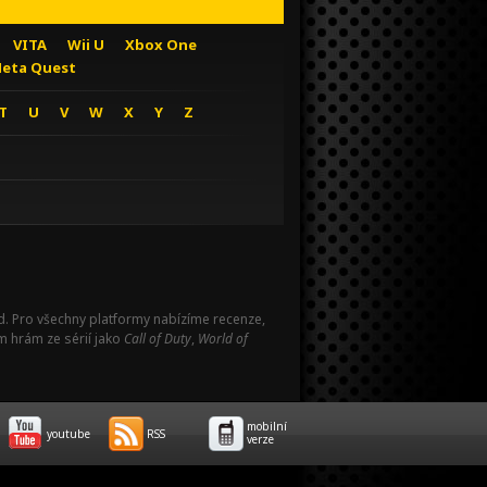
VITA
Wii U
Xbox One
eta Quest
T
U
V
W
X
Y
Z
Pad. Pro všechny platformy nabízíme recenze,
m hrám ze sérií jako
Call of Duty
,
World of
mobilní
youtube
RSS
verze