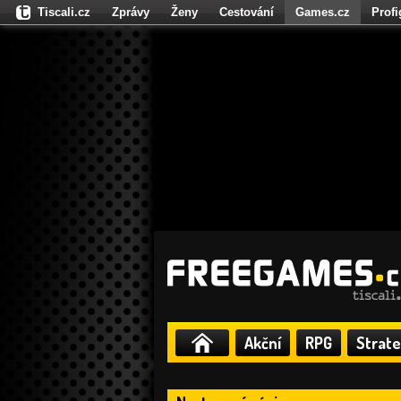
Tiscali.cz
Zprávy
Ženy
Cestování
Games.cz
Prof
Moulík.cz
Fights.cz
Sport
Dokina.cz
CZhity.cz
Našepe
Akční
RPG
Strate