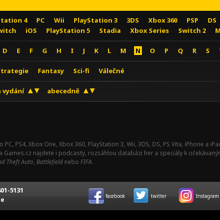
Station 4
PC
Wii
PlayStation 3
3DS
Xbox 360
PSP
DS
witch
iOS
PlayStation 5
Stadia
Xbox Series
Switch 2
M
D
E
F
G
H
I
J
K
L
M
N
O
P
Q
R
S
Strategie
Fantasy
Sci-fi
Válečné
 vydání
abecedně
o PC, PS4, Xbox One, Xbox 360, PlayStation 3, Wii, 3DS, DS, PS Vita, iPhone a i
Na Games.cz najdete i podcasty, rozsáhlou databázi her a speciály k očekávaný
d Theft Auto
,
Battlefield
nebo
FIFA
.
01-5131
facebook
twitter
Instagram
ce