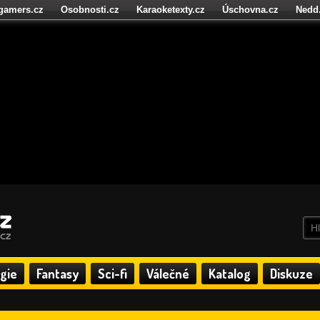
igamers.cz
Osobnosti.cz
Karaoketexty.cz
Úschovna.cz
Nedd
níze.cz
StartupInsider.cz
gie
Fantasy
Sci-fi
Válečné
Katalog
Diskuze