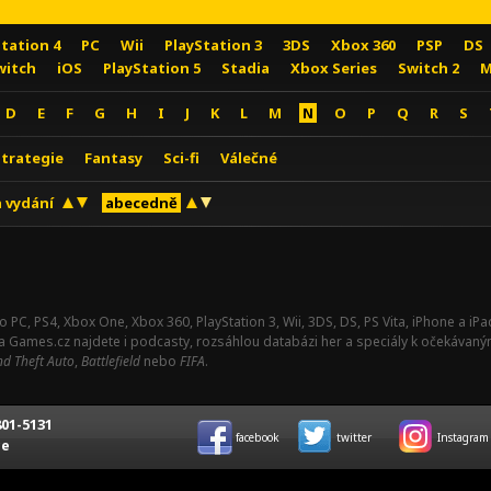
Station 4
PC
Wii
PlayStation 3
3DS
Xbox 360
PSP
DS
witch
iOS
PlayStation 5
Stadia
Xbox Series
Switch 2
M
D
E
F
G
H
I
J
K
L
M
N
O
P
Q
R
S
Strategie
Fantasy
Sci-fi
Válečné
 vydání
abecedně
o PC, PS4, Xbox One, Xbox 360, PlayStation 3, Wii, 3DS, DS, PS Vita, iPhone a i
Na Games.cz najdete i podcasty, rozsáhlou databázi her a speciály k očekávaný
d Theft Auto
,
Battlefield
nebo
FIFA
.
01-5131
facebook
twitter
Instagram
ce