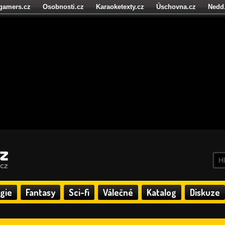
igamers.cz
Osobnosti.cz
Karaoketexty.cz
Úschovna.cz
Nedd
níze.cz
StartupInsider.cz
gie
Fantasy
Sci-fi
Válečné
Katalog
Diskuze