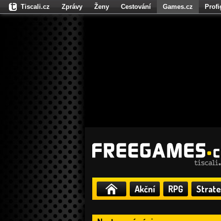
Tiscali.cz
Zprávy
Ženy
Cestování
Games.cz
Prof
Moulík.cz
Fights.cz
Sport
Dokina.cz
CZhity.cz
Našepe
Akční
RPG
Strate