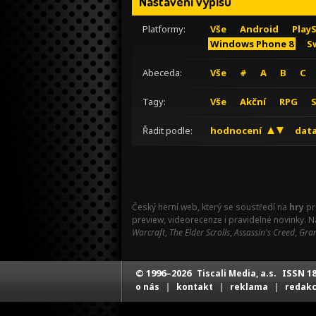
Nastavení výpisu
Platformy:
Vše
Android
Play
Windows Phone 8
S
Abeceda:
Vše
#
A
B
C
Tagy:
Vše
Akční
RPG
Řadit podle:
hodnocení
data
Český herní web, který se soustředí na
hry
pr
preview, videorecenze i pravidelné novinky. 
Warcraft
,
The Elder Scrolls
,
Assassin's Creed
,
Gran
© 1996–2026
ISSN 18
Tiscali Media, a.s.
|
|
|
o nás
kontakt
reklama
redak