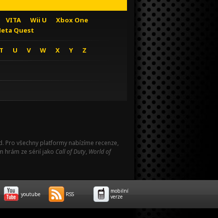
VITA
Wii U
Xbox One
eta Quest
T
U
V
W
X
Y
Z
Pad. Pro všechny platformy nabízíme recenze,
m hrám ze sérií jako
Call of Duty
,
World of
mobilní
youtube
RSS
verze