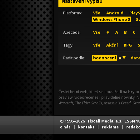
Nastavení výpisu
Platformy:
Vše
Android
Play
Windows Phone 8
S
Abeceda:
Vše
#
A
B
C
Tagy:
Vše
Akční
RPG
Řadit podle:
hodnocení
data
Český herní web, který se soustředí na
hry
pr
preview, videorecenze i pravidelné novinky. 
Warcraft
,
The Elder Scrolls
,
Assassin's Creed
,
Gran
© 1996–2026
ISSN 18
Tiscali Media, a.s.
|
|
|
o nás
kontakt
reklama
redak