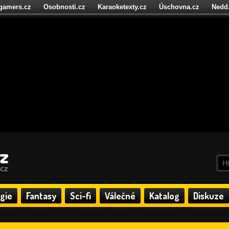
igamers.cz
Osobnosti.cz
Karaoketexty.cz
Úschovna.cz
Nedd
níze.cz
StartupInsider.cz
gie
Fantasy
Sci-fi
Válečné
Katalog
Diskuze