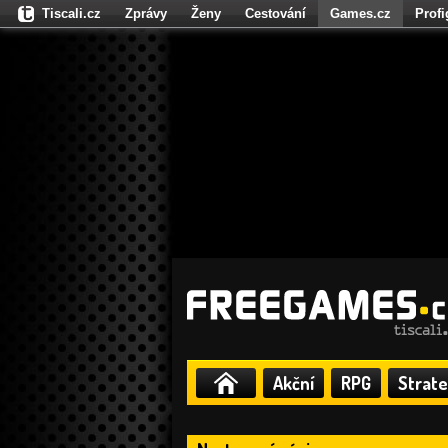
Tiscali.cz
Zprávy
Ženy
Cestování
Games.cz
Prof
Moulík.cz
Fights.cz
Sport
Dokina.cz
CZhity.cz
Našepe
Akční
RPG
Strate