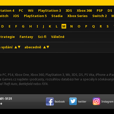
Station 4
PC
Wii
PlayStation 3
3DS
Xbox 360
PSP
DS
witch
iOS
PlayStation 5
Stadia
Xbox Series
Switch 2
M
D
E
F
G
H
I
J
K
L
M
N
O
P
Q
R
S
Strategie
Fantasy
Sci-fi
Válečné
 vydání
abecedně
o PC, PS4, Xbox One, Xbox 360, PlayStation 3, Wii, 3DS, DS, PS Vita, iPhone a i
Na Games.cz najdete i podcasty, rozsáhlou databázi her a speciály k očekávaný
d Theft Auto
,
Battlefield
nebo
FIFA
.
01-5131
facebook
twitter
Instagram
ce