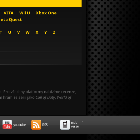
VITA
Wii U
Xbox One
eta Quest
T
U
V
W
X
Y
Z
Pad. Pro všechny platformy nabízíme recenze,
m hrám ze sérií jako
Call of Duty
,
World of
mobilní
youtube
RSS
verze