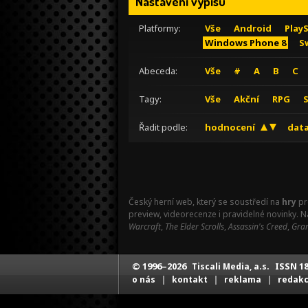
Nastavení výpisu
Platformy:
Vše
Android
Play
Windows Phone 8
S
Abeceda:
Vše
#
A
B
C
Tagy:
Vše
Akční
RPG
Řadit podle:
hodnocení
data
Český herní web, který se soustředí na
hry
pr
preview, videorecenze i pravidelné novinky. 
Warcraft
,
The Elder Scrolls
,
Assassin's Creed
,
Gran
© 1996–2026
ISSN 18
Tiscali Media, a.s.
|
|
|
o nás
kontakt
reklama
redak