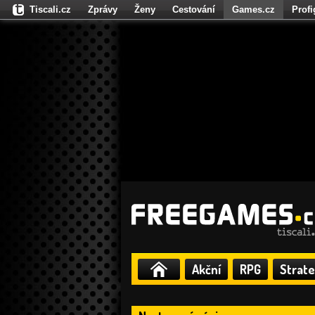
Tiscali.cz
Zprávy
Ženy
Cestování
Games.cz
Prof
Moulík.cz
Fights.cz
Sport
Dokina.cz
CZhity.cz
Našepe
Akční
RPG
Strate