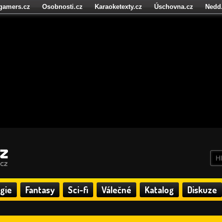
igamers.cz
Osobnosti.cz
Karaoketexty.cz
Úschovna.cz
Nedd
níze.cz
StartupInsider.cz
gie
Fantasy
Sci-fi
Válečné
Katalog
Diskuze