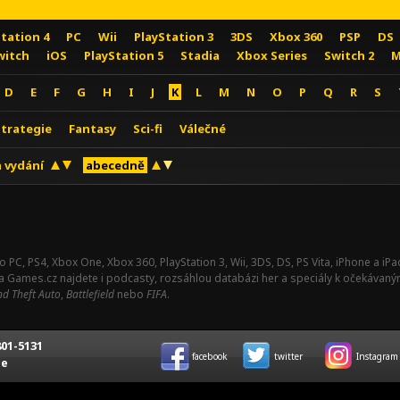
Station 4
PC
Wii
PlayStation 3
3DS
Xbox 360
PSP
DS
witch
iOS
PlayStation 5
Stadia
Xbox Series
Switch 2
M
D
E
F
G
H
I
J
K
L
M
N
O
P
Q
R
S
Strategie
Fantasy
Sci-fi
Válečné
 vydání
abecedně
o PC, PS4, Xbox One, Xbox 360, PlayStation 3, Wii, 3DS, DS, PS Vita, iPhone a i
Na Games.cz najdete i podcasty, rozsáhlou databázi her a speciály k očekávaný
d Theft Auto
,
Battlefield
nebo
FIFA
.
01-5131
facebook
twitter
Instagram
ce