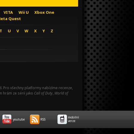
VITA
Wii U
Xbox One
eta Quest
T
U
V
W
X
Y
Z
Pad. Pro všechny platformy nabízíme recenze,
m hrám ze sérií jako
Call of Duty
,
World of
mobilní
youtube
RSS
verze