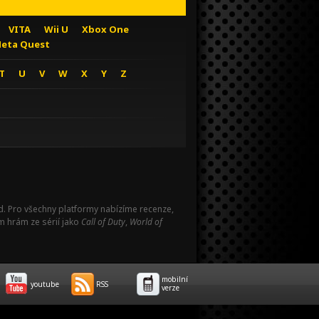
VITA
Wii U
Xbox One
eta Quest
T
U
V
W
X
Y
Z
Pad. Pro všechny platformy nabízíme recenze,
m hrám ze sérií jako
Call of Duty
,
World of
mobilní
youtube
RSS
verze