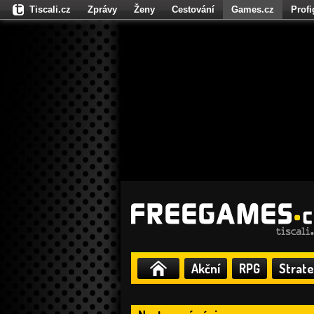
Tiscali.cz
Zprávy
Ženy
Cestování
Games.cz
Prof
Moulík.cz
Fights.cz
Sport
Dokina.cz
CZhity.cz
Našepe
Akční
RPG
Strate