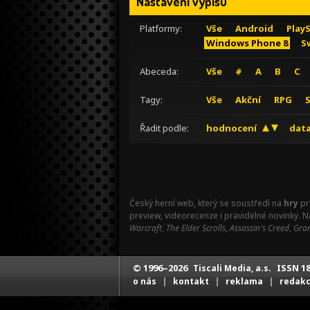
Nastavení výpisu
Platformy:
Vše
Android
Play
Windows Phone 8
S
Abeceda:
Vše
#
A
B
C
Tagy:
Vše
Akční
RPG
Řadit podle:
hodnocení
data
Český herní web, který se soustředí na
hry
pr
preview, videorecenze i pravidelné novinky. 
Warcraft
,
The Elder Scrolls
,
Assassin's Creed
,
Gran
© 1996–2026
ISSN 18
Tiscali Media, a.s.
|
|
|
o nás
kontakt
reklama
redak