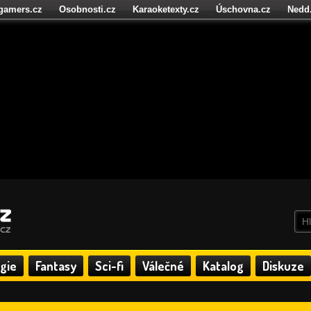
igamers.cz
Osobnosti.cz
Karaoketexty.cz
Úschovna.cz
Nedd
níze.cz
StartupInsider.cz
gie
Fantasy
Sci-fi
Válečné
Katalog
Diskuze