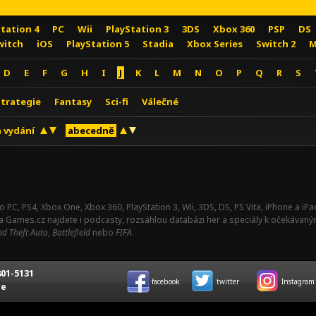
Station 4
PC
Wii
PlayStation 3
3DS
Xbox 360
PSP
DS
witch
iOS
PlayStation 5
Stadia
Xbox Series
Switch 2
M
D
E
F
G
H
I
J
K
L
M
N
O
P
Q
R
S
Strategie
Fantasy
Sci-fi
Válečné
 vydání
abecedně
o PC, PS4, Xbox One, Xbox 360, PlayStation 3, Wii, 3DS, DS, PS Vita, iPhone a i
Na Games.cz najdete i podcasty, rozsáhlou databázi her a speciály k očekávaný
d Theft Auto
,
Battlefield
nebo
FIFA
.
01-5131
facebook
twitter
Instagram
ce