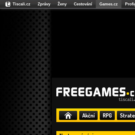
Tiscali.cz
Zprávy
Ženy
Cestování
Games.cz
Prof
Moulík.cz
Fights.cz
Sport
Dokina.cz
CZhity.cz
Našepe
Akční
RPG
Strate