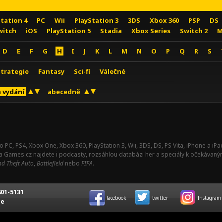
Station 4
PC
Wii
PlayStation 3
3DS
Xbox 360
PSP
DS
witch
iOS
PlayStation 5
Stadia
Xbox Series
Switch 2
M
D
E
F
G
H
I
J
K
L
M
N
O
P
Q
R
S
Strategie
Fantasy
Sci-fi
Válečné
 vydání
abecedně
o PC, PS4, Xbox One, Xbox 360, PlayStation 3, Wii, 3DS, DS, PS Vita, iPhone a i
Na Games.cz najdete i podcasty, rozsáhlou databázi her a speciály k očekávaný
d Theft Auto
,
Battlefield
nebo
FIFA
.
01-5131
facebook
twitter
Instagram
ce