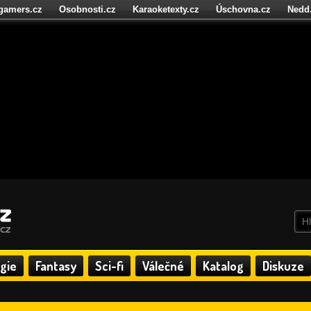
igamers.cz
Osobnosti.cz
Karaoketexty.cz
Úschovna.cz
Nedd
níze.cz
StartupInsider.cz
gie
Fantasy
Sci-fi
Válečné
Katalog
Diskuze