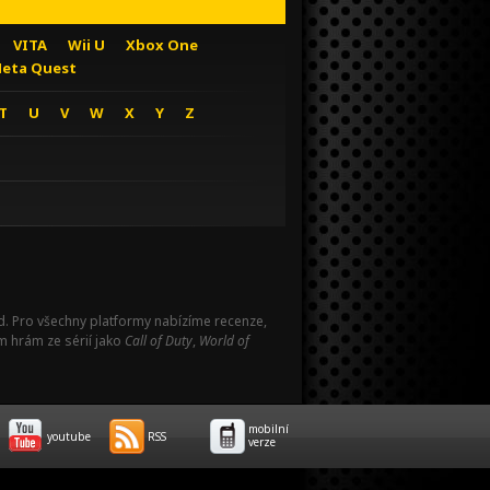
VITA
Wii U
Xbox One
eta Quest
T
U
V
W
X
Y
Z
Pad. Pro všechny platformy nabízíme recenze,
m hrám ze sérií jako
Call of Duty
,
World of
mobilní
youtube
RSS
verze