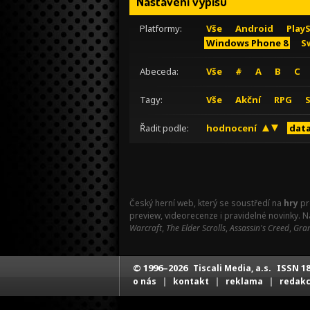
Nastavení výpisu
Platformy:
Vše
Android
Play
Windows Phone 8
S
Abeceda:
Vše
#
A
B
C
Tagy:
Vše
Akční
RPG
Řadit podle:
hodnocení
data
Český herní web, který se soustředí na
hry
pr
preview, videorecenze i pravidelné novinky. 
Warcraft
,
The Elder Scrolls
,
Assassin's Creed
,
Gran
© 1996–2026
ISSN 18
Tiscali Media, a.s.
|
|
|
o nás
kontakt
reklama
redak