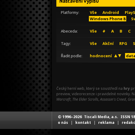
Nastavení výpisu
Platformy:
Vše
Android
Play
Windows Phone 8
S
Abeceda:
Vše
#
A
B
C
Tagy:
Vše
Akční
RPG
Řadit podle:
hodnocení
data
Český herní web, který se soustředí na
hry
pr
preview, videorecenze i pravidelné novinky. 
Warcraft
,
The Elder Scrolls
,
Assassin's Creed
,
Gran
© 1996–2026
ISSN 18
Tiscali Media, a.s.
|
|
|
o nás
kontakt
reklama
redak