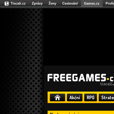
Tiscali.cz
Zprávy
Ženy
Cestování
Games.cz
Prof
Moulík.cz
Fights.cz
Sport
Dokina.cz
CZhity.cz
Našepe
Akční
RPG
Strate