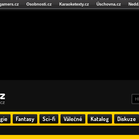
igamers.cz
Osobnosti.cz
Karaoketexty.cz
Úschovna.cz
Nedd
níze.cz
StartupInsider.cz
gie
Fantasy
Sci-fi
Válečné
Katalog
Diskuze