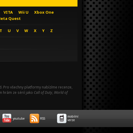
VITA
Wii U
Xbox One
eta Quest
T
U
V
W
X
Y
Z
Pad. Pro všechny platformy nabízíme recenze,
m hrám ze sérií jako
Call of Duty
,
World of
mobilní
youtube
RSS
verze