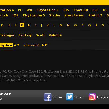
Station 4
PC
Wii
PlayStation 3
3DS
Xbox 360
PSP
DS
witch
iOS
PlayStation 5
Stadia
Xbox Series
Switch 2
M
D
E
F
G
H
I
J
K
L
M
N
O
P
Q
R
S
Strategie
Fantasy
Sci-fi
Válečné
 vydání
abecedně
o PC, PS4, Xbox One, Xbox 360, PlayStation 3, Wii, 3DS, DS, PS Vita, iPhone a i
Na Games.cz najdete i podcasty, rozsáhlou databázi her a speciály k očekávaný
d Theft Auto
,
Battlefield
nebo
FIFA
.
01-5131
facebook
twitter
Instagram
ce