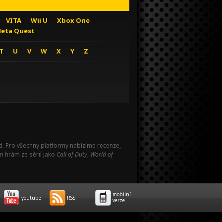
VITA
Wii U
Xbox One
eta Quest
T
U
V
W
X
Y
Z
Pad. Pro všechny platformy nabízíme recenze,
m hrám ze sérií jako
Call of Duty
,
World of
mobilní
youtube
RSS
verze