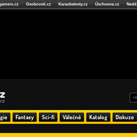
igamers.cz
Osobnosti.cz
Karaoketexty.cz
Úschovna.cz
Nedd
níze.cz
StartupInsider.cz
gie
Fantasy
Sci-fi
Válečné
Katalog
Diskuze