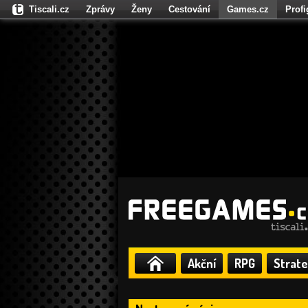
Tiscali.cz
Zprávy
Ženy
Cestování
Games.cz
Prof
Moulík.cz
Fights.cz
Sport
Dokina.cz
CZhity.cz
Našepe
Akční
RPG
Strate