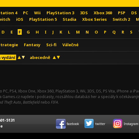
Station 4
PC
Wii
PlayStation 3
3DS
Xbox 360
PSP
DS
witch
iOS
PlayStation 5
Stadia
Xbox Series
Switch 2
M
D
E
F
G
H
I
J
K
L
M
N
O
P
Q
R
S
Strategie
Fantasy
Sci-fi
Válečné
 vydání
abecedně
o PC, PS4, Xbox One, Xbox 360, PlayStation 3, Wii, 3DS, DS, PS Vita, iPhone a i
Na Games.cz najdete i podcasty, rozsáhlou databázi her a speciály k očekávaný
d Theft Auto
,
Battlefield
nebo
FIFA
.
01-5131
facebook
twitter
Instagram
ce