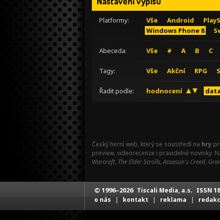
Nastavení výpisu
Platformy:
Vše
Android
Play
Windows Phone 8
S
Abeceda:
Vše
#
A
B
C
Tagy:
Vše
Akční
RPG
Řadit podle:
hodnocení
data
Český herní web, který se soustředí na
hry
pr
preview, videorecenze i pravidelné novinky. 
Warcraft
,
The Elder Scrolls
,
Assassin's Creed
,
Gran
© 1996–2026
ISSN 18
Tiscali Media, a.s.
|
|
|
o nás
kontakt
reklama
redak