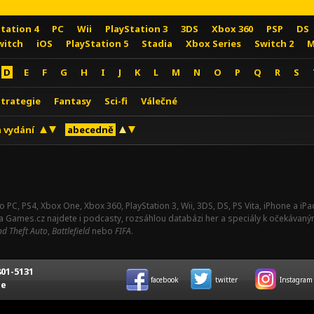
Station 4
PC
Wii
PlayStation 3
3DS
Xbox 360
PSP
DS
witch
iOS
PlayStation 5
Stadia
Xbox Series
Switch 2
M
D
E
F
G
H
I
J
K
L
M
N
O
P
Q
R
S
Strategie
Fantasy
Sci-fi
Válečné
 vydání
abecedně
o PC, PS4, Xbox One, Xbox 360, PlayStation 3, Wii, 3DS, DS, PS Vita, iPhone a i
Na Games.cz najdete i podcasty, rozsáhlou databázi her a speciály k očekávaný
d Theft Auto
,
Battlefield
nebo
FIFA
.
01-5131
facebook
twitter
Instagram
ce