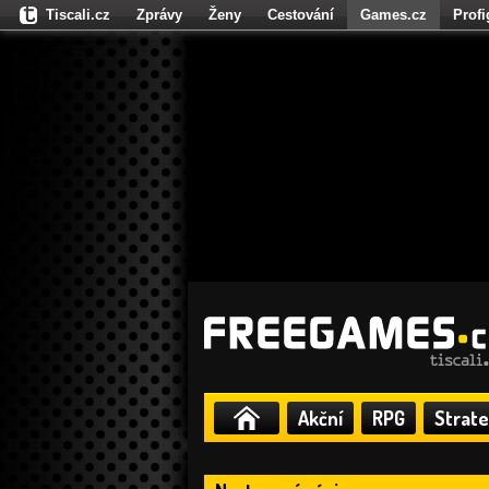
Tiscali.cz
Zprávy
Ženy
Cestování
Games.cz
Prof
Moulík.cz
Fights.cz
Sport
Dokina.cz
CZhity.cz
Našepe
Akční
RPG
Strate