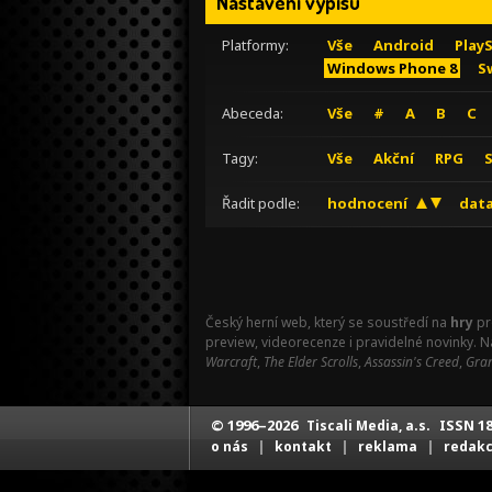
Nastavení výpisu
Platformy:
Vše
Android
Play
Windows Phone 8
S
Abeceda:
Vše
#
A
B
C
Tagy:
Vše
Akční
RPG
Řadit podle:
hodnocení
data
Český herní web, který se soustředí na
hry
pr
preview, videorecenze i pravidelné novinky. 
Warcraft
,
The Elder Scrolls
,
Assassin's Creed
,
Gran
© 1996–2026
ISSN 18
Tiscali Media, a.s.
|
|
|
o nás
kontakt
reklama
redak