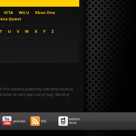
VITA
Wii U
Xbox One
eta Quest
T
U
V
W
X
Y
Z
Pad. Pro všechny platformy nabízíme recenze,
m hrám ze sérií jako
Call of Duty
,
World of
mobilní
youtube
RSS
verze