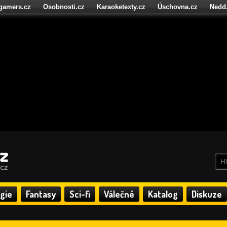
igamers.cz
Osobnosti.cz
Karaoketexty.cz
Úschovna.cz
Nedd
níze.cz
StartupInsider.cz
gie
Fantasy
Sci-fi
Válečné
Katalog
Diskuze