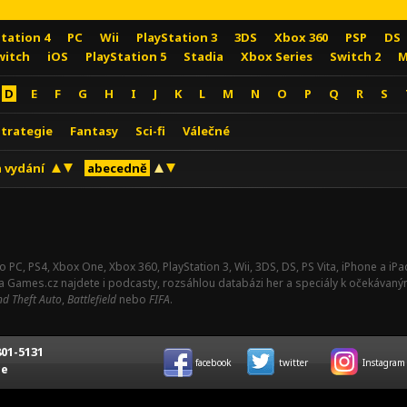
Station 4
PC
Wii
PlayStation 3
3DS
Xbox 360
PSP
DS
witch
iOS
PlayStation 5
Stadia
Xbox Series
Switch 2
M
D
E
F
G
H
I
J
K
L
M
N
O
P
Q
R
S
Strategie
Fantasy
Sci-fi
Válečné
 vydání
abecedně
o PC, PS4, Xbox One, Xbox 360, PlayStation 3, Wii, 3DS, DS, PS Vita, iPhone a i
Na Games.cz najdete i podcasty, rozsáhlou databázi her a speciály k očekávaný
d Theft Auto
,
Battlefield
nebo
FIFA
.
01-5131
facebook
twitter
Instagram
ce