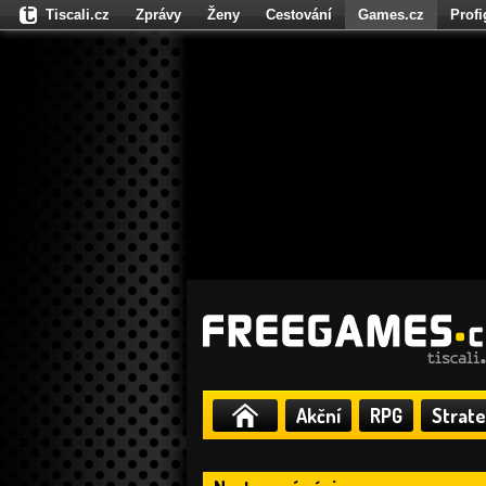
Tiscali.cz
Zprávy
Ženy
Cestování
Games.cz
Prof
Moulík.cz
Fights.cz
Sport
Dokina.cz
CZhity.cz
Našepe
Akční
RPG
Strate