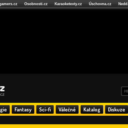
igamers.cz
Osobnosti.cz
Karaoketexty.cz
Úschovna.cz
Nedd
níze.cz
StartupInsider.cz
gie
Fantasy
Sci-fi
Válečné
Katalog
Diskuze