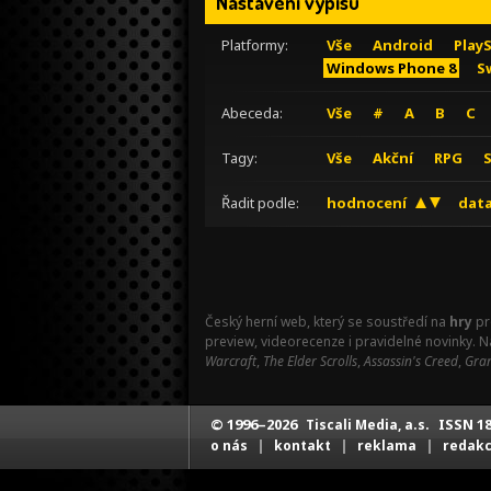
Nastavení výpisu
Platformy:
Vše
Android
Play
Windows Phone 8
S
Abeceda:
Vše
#
A
B
C
Tagy:
Vše
Akční
RPG
Řadit podle:
hodnocení
data
Český herní web, který se soustředí na
hry
pr
preview, videorecenze i pravidelné novinky. 
Warcraft
,
The Elder Scrolls
,
Assassin's Creed
,
Gran
© 1996–2026
ISSN 18
Tiscali Media, a.s.
|
|
|
o nás
kontakt
reklama
redak